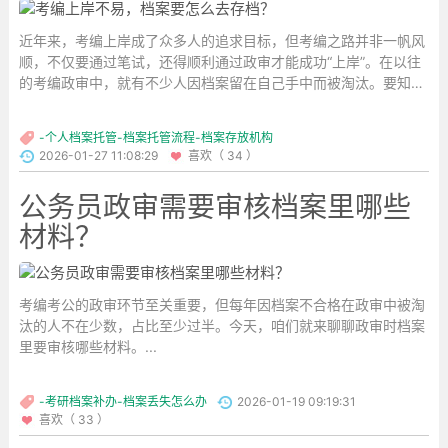
近年来，考编上岸成了众多人的追求目标，但考编之路并非一帆风
顺，不仅要通过笔试，还得顺利通过政审才能成功“上岸”。在以往
的考编政审中，就有不少人因档案留在自己手中而被淘汰。要知
道，考编政审时会严格审查个人档案材料，若档案在个人手上，政
审单位无法公对公调取，这势必会影响考编的最终结果。所以，准
-个人档案托管-档案托管流程-档案存放机构
备考编的朋友们，务必提前做好存档工作。...
2026-01-27 11:08:29
喜欢（ 34 ）
公务员政审需要审核档案里哪些
材料？
考编考公的政审环节至关重要，但每年因档案不合格在政审中被淘
汰的人不在少数，占比至少过半。今天，咱们就来聊聊政审时档案
里要审核哪些材料。...
-考研档案补办-档案丢失怎么办
2026-01-19 09:19:31
喜欢（ 33 ）