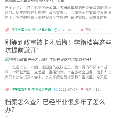
档案丢了，当然会影响考研政审。考研政审和调档是录取前的必经
环节。招生院校在对你进行政治审查后，会向档案存放单位发出调
档函，将你的完整人事档案调至学校进行最终审核。如果此时档案
丢失，学校无法调阅核实你的学历、经历和政治表现，录取流程就
会被卡住，甚至影响入学资格。...
-学生档案补办-学生档案查询
2026-07-08
喜欢（ 30 ）
别等到政审被卡才后悔！学籍档案这些
坑提前避开！
准备考公、考编、进国企的姐妹注意，政审真的不是走个过
场。学籍档案出一点差错，直接淘汰，辛苦备考全白费。很多人以
为只有违法记录才会卡，其实学籍档案才是翻车重灾区。今天把最
容易踩的雷区一次性说清楚。...
-学生档案补办-学生档案查询
2026-07-07
喜欢（ 30 ）
档案怎么查？已经毕业很多年了怎么
办？