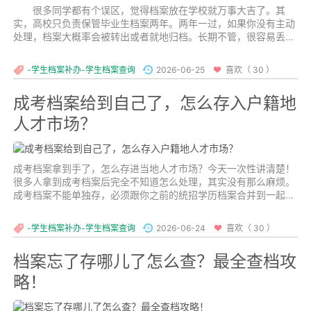
很多同学都有个误区，觉得档案放在学校就万事大吉了。其
实，高校只负责保管毕业生档案两年。两年一过，如果你没有主动
处理，档案大概率会被转出或者就地归档。长期不管，很容易丢
失，到时候考公、考研、落户、入职政审，全都会受影响。如果发
现档案留校两年后找不到了，先别慌，是有办法补救的。...
-学生档案补办-学生档案查询
2026-06-25
喜欢（ 30 ）
成考档案给到自己了，怎么存入户籍地
人才市场？
成考档案拿到手了，怎么存进当地人才市场？今天一次性讲清楚！
很多人拿到成考档案后完全不知道怎么处理，其实没有那么麻烦。
成考档案不能单独存，必须跟你之前的统招学历档案合并到一起存
放。...
-学生档案补办-学生档案查询
2026-06-24
喜欢（ 30 ）
档案忘了存哪儿了怎么查？最全查档攻
略！