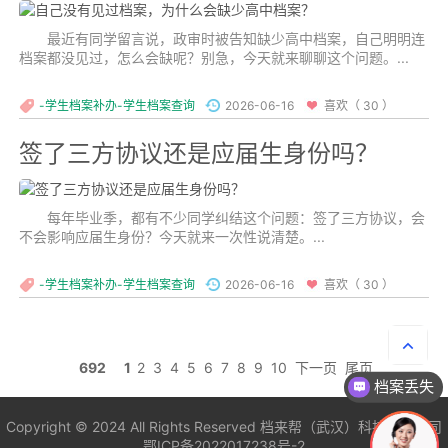
最近有同学留言说，政审时被告知缺少高中档案，自己明明连
档案都没见过，怎么会缺呢？别急，今天就来聊聊这个问题。...
-学生档案补办-学生档案查询
2026-06-16
喜欢（ 30 ）
签了三方协议还是应届生身份吗？
每年毕业季，都有不少同学纠结这个问题：签了三方协议，会
不会影响应届生身份？今天就来一次性说清楚。...
-学生档案补办-学生档案查询
2026-06-16
喜欢（ 30 ）
692
1
2
3
4
5
6
7
8
9
10
下一页
尾页
档案丢失
Copyright © 2024 All Rights Reserved
档来帮（武汉）科技有限公司
鄂ICP备2022017238号-2