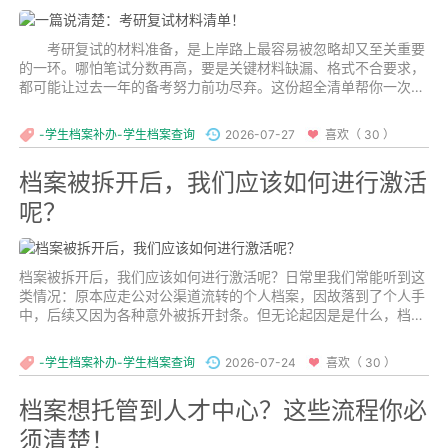
考研复试的材料准备，是上岸路上最容易被忽略却又至关重要
的一环。哪怕笔试分数再高，要是关键材料缺漏、格式不合要求，
都可能让过去一年的备考努力前功尽弃。这份超全清单帮你一次性
把所有细节捋清楚，复试前照着核对一遍就不会出错。...
-学生档案补办-学生档案查询
2026-07-27
喜欢（ 30 ）
档案被拆开后，我们应该如何进行激活
呢？
档案被拆开后，我们应该如何进行激活呢？日常里我们常能听到这
类情况：原本应走公对公渠道流转的个人档案，因故落到了个人手
中，后续又因为各种意外被拆开封条。但无论起因是是什么，档案
一旦被私自拆封，就会直接失去官方认可的效力，后续所有具备档
案接收资质的单位和公共服务机构，都有权直接拒收这份拆封后的
-学生档案补办-学生档案查询
2026-07-24
喜欢（ 30 ）
档案。...
档案想托管到人才中心？这些流程你必
须清楚！