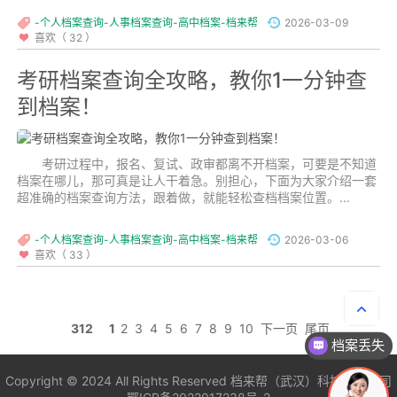
-个人档案查询-人事档案查询-高中档案-档来帮
2026-03-09
喜欢（ 32 ）
考研档案查询全攻略，教你1一分钟查
到档案！
考研过程中，报名、复试、政审都离不开档案，可要是不知道
档案在哪儿，那可真是让人干着急。别担心，下面为大家介绍一套
超准确的档案查询方法，跟着做，就能轻松查档档案位置。...
-个人档案查询-人事档案查询-高中档案-档来帮
2026-03-06
喜欢（ 33 ）
312
1
2
3
4
5
6
7
8
9
10
下一页
尾页
档案丢失
Copyright © 2024 All Rights Reserved
档来帮（武汉）科技有限公司