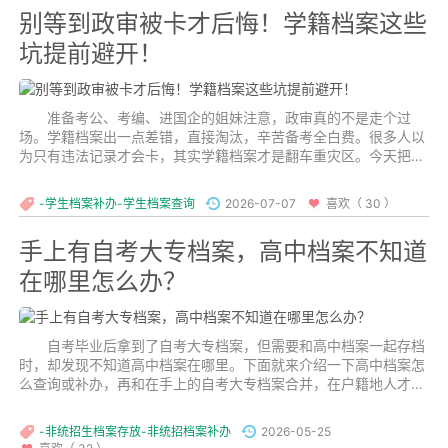
别等到政审被卡才后悔！学籍档案这些
坑提前避开！
准备考公、考编、进国企的姐妹注意，政审真的不是走个过
场。学籍档案出一点差错，直接淘汰，辛苦备考全白费。很多人以
为只有违法记录才会卡，其实学籍档案才是翻车重灾区。今天把最
容易踩的雷区一次性说清楚。...
-学生档案补办-学生档案查询
2026-07-07
喜欢（ 30 ）
手上有自考大专档案，高中档案不知道
在哪里怎么办？
自考毕业后拿到了自考大专档案，但需要和高中档案一起存档
时，却发现不知道高中档案在哪里。下面就来介绍一下高中档案怎
么查询或补办，再和在手上的自考大专档案合并，在户籍地人才市
场办理自考新建个人档案的流程及所需材料。...
-非统招生档案存放-非统招档案补办
2026-05-25