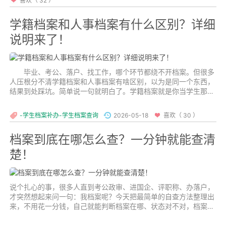
喜欢（ 32 ）
学籍档案和人事档案有什么区别？详细
说明来了！
毕业、考公、落户、找工作，哪个环节都绕不开档案。但很多
人压根分不清学籍档案和人事档案有啥区别，以为是同一个东西，
结果到处踩坑。简单说一句就明白了。学籍档案就是你当学生那些
年留下的所有记录，人事档案是你上班以后攒下来的所有材料。...
-学生档案补办-学生档案查询
2026-05-18
喜欢（ 30 ）
档案到底在哪怎么查？一分钟就能查清
楚！
说个扎心的事，很多人直到考公政审、进国企、评职称、办落户，
才突然想起来问一句：我档案呢？今天把最简单的自查方法整理出
来，不用花一分钱，自己就能判断档案在哪、状态对不对，档案内
是否缺少材料等。...