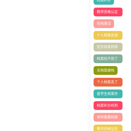
档案补办
教师资格认定
表丢失补办
死档激活
个人档案存放
在哪里好
党员档案转移
流程
档案找不到了
怎么办
无档案建档
个人档案丢了
怎么办？档案
留学生档案存
能补办吗
放
档案补办机构
有哪些
考研需要档案
吗
教师资格证丢