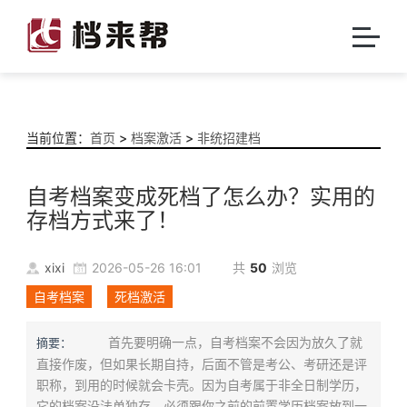
当前位置：
首页
>
档案激活
>
非统招建档
自考档案变成死档了怎么办？实用的
存档方式来了！
xixi
2026-05-26 16:01
共
50
浏览
自考档案
死档激活
首先要明确一点，自考档案不会因为放久了就
摘要：
直接作废，但如果长期自持，后面不管是考公、考研还是评
职称，到用的时候就会卡壳。因为自考属于非全日制学历，
它的档案没法单独存，必须跟你之前的前置学历档案放到一