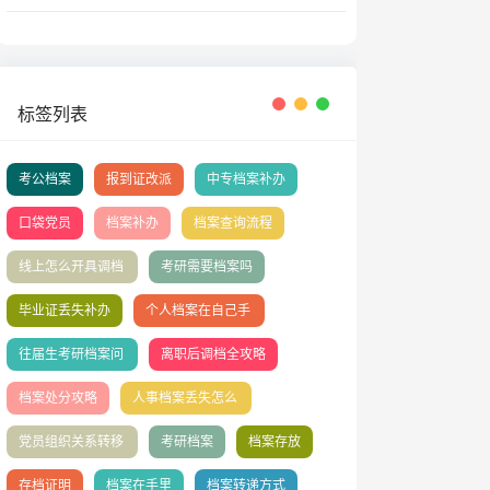
标签列表
考公档案
报到证改派
中专档案补办
口袋党员
档案补办
档案查询流程
线上怎么开具调档
考研需要档案吗
函？
毕业证丢失补办
个人档案在自己手
里怎么办
往届生考研档案问
离职后调档全攻略
题
档案处分攻略
人事档案丢失怎么
补办
党员组织关系转移
考研档案
档案存放
全流程指南
存档证明
档案在手里
档案转递方式