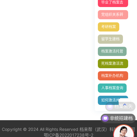
毕业了档案去
心？
哪找
党组织关系转
移指南
考研档案
留学生建档
档案激活托管
死档案激活流
程
档案补办机构
有哪些
人事档案查询
如何激活并妥
善托管档案
非统招建档
Copyright © 2024 All Rights Reserved
档来帮（武汉）科技有限公司
鄂ICP备2022017238号-2