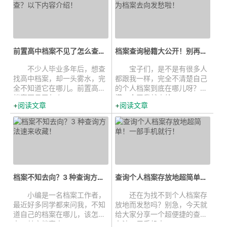
前置高中档案不见了怎么查？以下内...
档案查询秘籍大公开！别再为档案去...
不少人毕业多年后，想查
宝子们，是不是有很多人
找高中档案，却一头雾水，完
都跟我一样，完全不清楚自己
全不知道它在哪儿。前置高中
的个人档案到底在哪儿呀？别
档案不见了怎么...
慌，今天我就来给...
阅读文章
阅读文章
档案不知去向？3 种查询方法速来收...
查询个人档案存放地超简单！一部手...
小编是一名档案工作者，
还在为找不到个人档案存
最近好多同学都来问我，不知
放地而发愁吗？别急，今天就
道自己的档案在哪儿，该怎么
给大家分享一个超便捷的查询
办。其实档案查...
办法，用手机支...