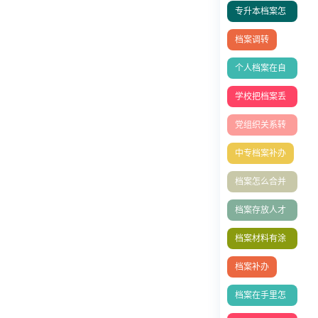
专升本档案怎
么存档？
档案调转
个人档案在自
己手里怎么办
学校把档案丢
了怎么办理
党组织关系转
接
中专档案补办
档案怎么合并
存档？
档案存放人才
中心
档案材料有涂
改
档案补办
档案在手里怎
么存档人才中