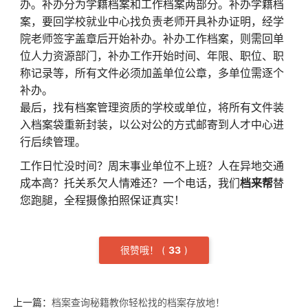
办。补办分为学籍档案和工作档案两部分。补办学籍档
案，要回学校就业中心找负责老师开具补办证明，经学
院老师签字盖章后开始补办。补办工作档案，则需回单
位人力资源部门，补办工作开始时间、年限、职位、职
称记录等，所有文件必须加盖单位公章，多单位需逐个
补办。
最后，找有档案管理资质的学校或单位，将所有文件装
入档案袋重新封装，以公对公的方式邮寄到人才中心进
行后续管理。
工作日忙没时间？周末事业单位不上班？人在异地交通
成本高？托关系欠人情难还？一个电话，我们
档来帮
替
您跑腿，全程摄像拍照保证真实！
很赞哦！
(
3
3
)
上一篇：
档案查询秘籍教你轻松找的档案存放地！