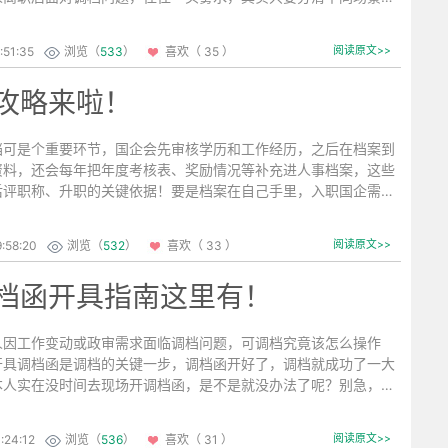
，调档也能顺顺利利。下面就为大家详细讲讲不同情况下的调档流
:51:35
浏览（
533
）
喜欢（ 35 ）
阅读原文>>
攻略来啦！
档可是个重要环节，国企会先审核学历和工作经历，之后在档案到
资料，还会每年把年度考核表、奖励情况等补充进人事档案，这些
后评职称、升职的关键依据！要是档案在自己手里，入职国企需要
些方法可要记好啦。...
:58:20
浏览（
532
）
喜欢（ 33 ）
阅读原文>>
档函开具指南这里有！
人因工作变动或政审需求面临调档问题，可调档究竟该怎么操作
开具调档函是调档的关键一步，调档函开好了，调档就成功了一大
本人实在没时间去现场开调档函，是不是就没办法了呢？别急，现
理调档函，十分便捷。...
:24:12
浏览（
536
）
喜欢（ 31 ）
阅读原文>>