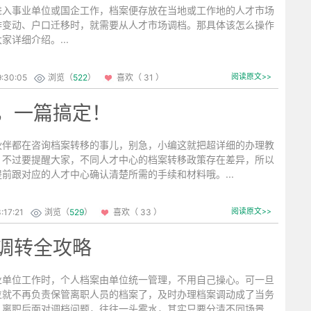
进入事业单位或国企工作，档案便存放在当地或工作地的人才市场
作变动、户口迁移时，就需要从人才市场调档。那具体该怎么操作
家详细介绍。...
:30:05
浏览（
522
）
喜欢（ 31 ）
阅读原文>>
，一篇搞定！
伙伴都在咨询档案转移的事儿，别急，小编这就把超详细的办理教
！不过要提醒大家，不同人才中心的档案转移政策存在差异，所以
前跟对应的人才中心确认清楚所需的手续和材料哦。...
:17:21
浏览（
529
）
喜欢（ 33 ）
阅读原文>>
调转全攻略
业单位工作时，个人档案由单位统一管理，不用自己操心。可一旦
位就不再负责保管离职人员的档案了，及时办理档案调动成了当务
人离职后面对调档问题，往往一头雾水，其实只要分清不同场景，