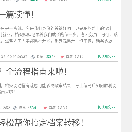
一篇读懂！
不只是一沓纸，它是我们身份的关键证明，更是职场路上的“通行
学到就业，档案默默记录着我们成长的每一步。考公务员、考研、落
老，这些人生大事都离不开它。那要是离开工作单位，档案该怎么
..
-03-09 10:09:37
浏览（
532
）
喜欢（ 31 ）
阅读原文>>
？全流程指南来啦！
制，档案调动稍有疏忽可能影响政审结果！考上编制后如何顺利调
南来啦！...
:12:52
浏览（
534
）
喜欢（ 33 ）
阅读原文>>
轻松帮你搞定档案转移！