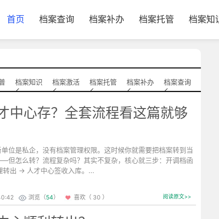
首页
档案查询
档案补办
档案托管
档案知
普
档案知识
档案激活
档案托管
档案补办
档案查询
才中心存？全套流程看这篇就够
新单位是私企，没有档案管理权限。这时候你就需要把档案转到当
——但怎么转？流程复杂吗？其实不复杂，核心就三步：开调档函
转出 → 人才中心签收入库。...
40:42
浏览（
54
）
喜欢（ 30 ）
阅读原文>>