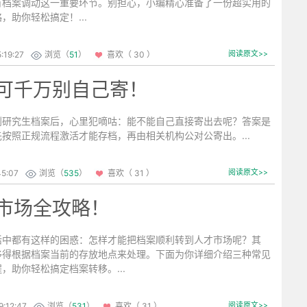
有档案调动这一重要环节。别担心，小编精心准备了一份超实用的
，助你轻松搞定！...
:19:27
浏览（
51
）
喜欢（ 30 ）
阅读原文>>
可千万别自己寄！
到研究生档案后，心里犯嘀咕：能不能自己直接寄出去呢？答案是
按照正规流程激活才能存档，再由相关机构公对公寄出。...
45:07
浏览（
535
）
喜欢（ 31 ）
阅读原文>>
市场全攻略！
活中都有这样的困惑：怎样才能把档案顺利转到人才市场呢？其
移得根据档案当前的存放地点来处理。下面为你详细介绍三种常见
，助你轻松搞定档案转移。...
:12:47
浏览（
531
）
喜欢（ 31 ）
阅读原文>>