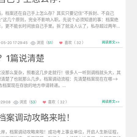
档，档案还在自己手上怎么存？其实只要记住"不拆封、不自己
公"这几个原则，完全不影响入职。先说个必须知道的事：档案绝
拆，更不能长时间放自己手里。拆了就没人认了，私存超过两年直
后考公、退休、评职称全受影响。...
-05-20 17:29:45
浏览（
51
）
喜欢（ 32 ）
阅读原文>>
？1篇说清楚
实没那么复杂，照着这几步走就行！很多人一听到调档就头大，其
理清楚了也就那么几步。档案调动流程：先清楚档案现在在哪—>
>去档案现在存放的地方申请转递。
:29:08
浏览（
53
）
喜欢（ 32 ）
阅读原文>>
档案调动攻略来啦！
，档案调动攻略来啦！成功考上事业单位，开启人生新征程，