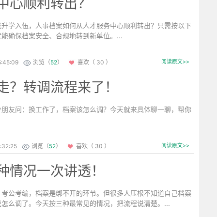
中心顺利转出？
或升学入伍，人事档案如何从人才服务中心顺利转出？只需按以下
能确保档案安全、合规地转到新单位。...
:45:09
浏览（
52
）
喜欢（ 30 ）
阅读原文>>
走？转调流程来了！
友问：换工作了，档案该怎么调？今天就来具体聊一聊，帮你
.
:32:25
浏览（
52
）
喜欢（ 30 ）
阅读原文>>
种情况一次讲透！
公考编，档案是绑不开的环节。但很多人压根不知道自己档案
怎么调了。今天按三种最常见的情况，把流程说清楚。...