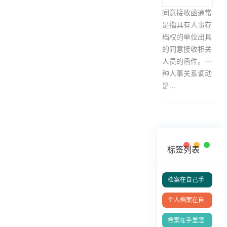
同意接收函通常
是指具有人事存
档权的单位出具
的同意接收相关
人员的函件。一
种人事关系调动
是...
标签列表
档案在自己手
里成死档如何
个人档案在自
激活？
己手里怎么办
档案在手里怎