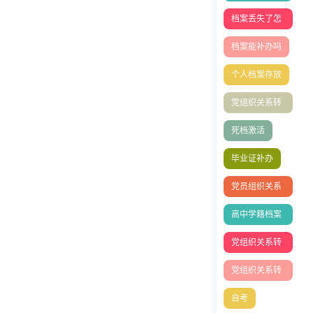
么存档
档案丢失了怎
么办
档案能补办吗
个人档案存放
党组织关系转
移指南
死档激活
毕业证补办
党员组织关系
转移全流程指
高中学籍档案
南
补办
党组织关系转
接
党组织关系转
移
自考