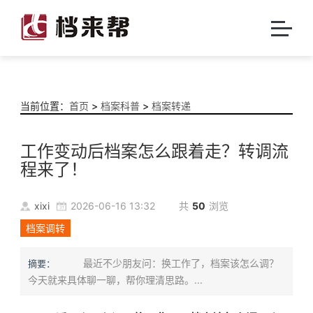
当前位置：
首页
>
档案科普
>
档案转递
工作变动后档案怎么跟着走？转调流
程来了！
xixi
2026-06-16 13:32
共
50
浏览
档案调转
最近不少朋友问：换工作了，档案该怎么调？
摘要：
今天就来具体聊一聊，帮你理清思路。...