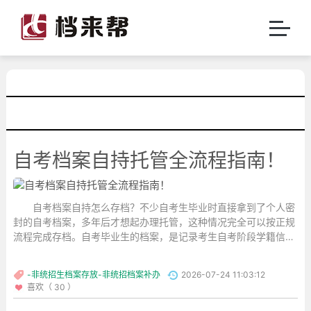
自考档案自持托管全流程指南‌！
自考档案自持怎么存档？不少自考生毕业时直接拿到了个人密
封的自考档案，多年后才想起办理托管，这种情况完全可以按正规
流程完成存档。自考毕业生的档案，是记录考生自考阶段学籍信
息、考试成绩、毕业审定结果的专属学历档案，属于人事档案的重
要组成部分，按规定不能由个人长期保管。...
-非统招生档案存放-非统招档案补办
2026-07-24 11:03:12
喜欢（ 30 ）