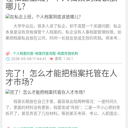
哪儿？
大学毕业后，很多人进了私企，却不清楚一个关键问题：私企
本身是没有资格保管个人档案的。私企没有人事档案管理权限，如
果把档案私自放在公司，时间一长就会变成无效的死档。将来考
编、政审、落户、办退休，全都会受影响，所以千万不要随便乱
放。...
-个人档案托管-档案托管流程-档案存放机构
2026-05-08 17:44:41
喜欢（ 30 ）
完了！怎么才能把档案托管在人
才市场？
档案长期放在自己手里，最容易出现两种情况：一是时间久
了，里面的材料没有更新，档案变成“死档”；二是一不小心把封条
拆开了，甚至弄丢了几份材料。等到某天考研、考公、入职国企或
者落户需要用档案时，才发现人才市场根本不愿接收。那问题来
了：自己手里的档案，到底该怎么才能顺利存进人才市场？...