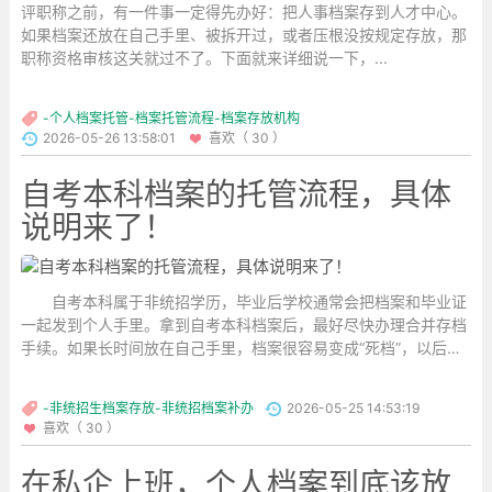
评职称之前，有一件事一定得先办好：把人事档案存到人才中心。
如果档案还放在自己手里、被拆开过，或者压根没按规定存放，那
职称资格审核这关就过不了。下面就来详细说一下，...
-个人档案托管-档案托管流程-档案存放机构
2026-05-26 13:58:01
喜欢（ 30 ）
自考本科档案的托管流程，具体
说明来了！
自考本科属于非统招学历，毕业后学校通常会把档案和毕业证
一起发到个人手里。拿到自考本科档案后，最好尽快办理合并存档
手续。如果长时间放在自己手里，档案很容易变成“死档”，以后考
研、考公、考编，或者想进国企、事业单位，都会受到影响。...
-非统招生档案存放-非统招档案补办
2026-05-25 14:53:19
喜欢（ 30 ）
在私企上班，个人档案到底该放