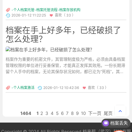
-个人档案托管-档案托管流程-档案存放机构
2026-01-12 11:22:25
喜欢（ 33 ）
档案在手上好多年，已经破损了
怎么处理？
档案作为重要的机密文件，其管理制度极为严格，必须由具备档案
管理权限的单位进行妥善保管，才能真正发挥其效用。一份长期滞
留个人手中的档案，无论其保存状况如何，都已沦为“死档”，其价
值等同于废纸。若档案在手中出现了破损情况，应如何妥善处理
呢？以下是针对不同情况的处理建议。...
-个人档案激活
2026-01-12 10:42:36
喜欢（ 33 ）
1464
1
2
3
4
5
6
7
8
9
10
下一页
尾页
档案丢失
非统招建档
Copyright © 2024 All Rights Reserved
档来帮（武汉）科技有限