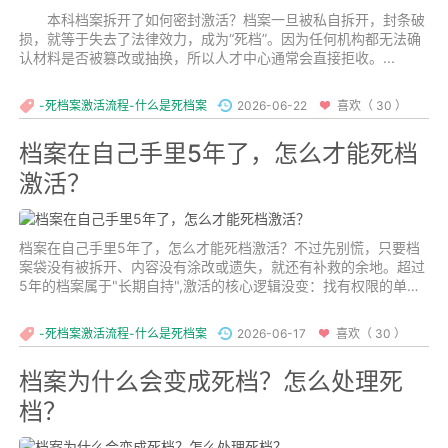
本科档案拆开了如何密封激活？档案一旦被私自拆开，封条破
损，就等于失去了法律效力，成为“死档”。因为任何机构都无法确
认材料是否被篡改或抽换，所以人才中心通常会直接拒收。...
-死档案激活流程-什么是死档案
2026-06-22
喜欢（ 30 ）
档案在自己手里5年了，怎么才能死档
激活？
档案在自己手里5年了，怎么才能死档激活？不过先别慌，只要档
案袋没有被拆开、内容没有涂改或遗失，就还有补救的余地。超过
5年的档案属于"长期自持",激活的核心逻辑没变：找有权限的单位
重新审核密封，再存进正规存档机构。只不过时间久了，流程上会
更谨慎一些。...
-死档案激活流程-什么是死档案
2026-06-17
喜欢（ 30 ）
档案为什么会变成死档？怎么处理死
档？