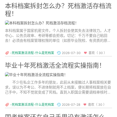
本科档案拆封怎么办？死档激活存档流
程！
本科档案属于国家机密文件，个人拆封会使其失去法律效力。人才
中心、公务员政审、考研等都会拒收。切记：千万不要自己粘回
去！必须由有档案管理权限的单位（如原毕业院校、有资质的原单
位、人才中心）审核后，使用专用封条和骑缝章重新密封，才能恢
复效力。...
-死档案激活流程-什么是死档案
2026-07-30
喜欢（ 30 ）
毕业十年死档激活全流程实操指南！
不少在私企工作多年的朋友，此前从未接触过人事档案相关要
求，误以为不考公、不进体制就用不上档案，便长期将档案放在自
己手中，不知不觉就变成了死档。直到入职国企需要调档审核时才
发现问题，此时档案封条早已开胶失效，直接提交给单位会被拒
收。
-死档案激活流程-什么是死档案
2026-07-28
喜欢（ 30 ）
...