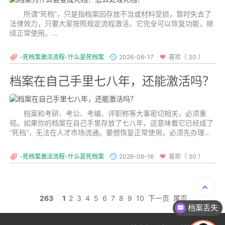
所谓“死档”，只是指档案因存放不当或材料受损，暂时失去了
法律效力，只要大家按照规定流程激活，它完全可以恢复功能，继
续正常使用。...
-死档案激活流程-什么是死档案
2026-06-17
喜欢（ 30 ）
档案在自己手里七八年，还能激活吗？
档案和考研、考公、考编、评职称等大事密切相关，必须重
视。如果你的档案在自己手里存放了七八年，这意味着它已经成了
“死档”，无法在人才市场流通。要想恢复正常使用，必须先办理档
案激活。...
-死档案激活流程-什么是死档案
2026-06-16
喜欢（ 30 ）
263
1
2
3
4
5
6
7
8
9
10
下一页
尾页
档案丢失