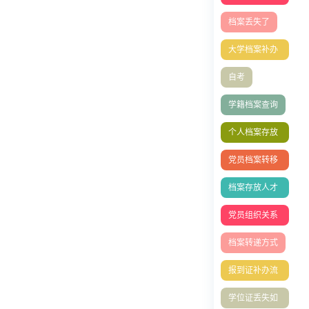
有哪些
档案丢失了
大学档案补办
流程
自考
学籍档案查询
个人档案存放
在哪里好
党员档案转移
流程
档案存放人才
中心
党员组织关系
转移全流程指
档案转递方式
南
报到证补办流
程
学位证丢失如