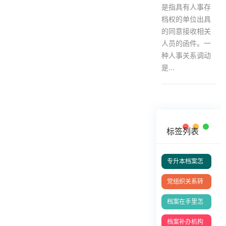
是指具有人事存
档权的单位出具
的同意接收相关
人员的函件。一
种人事关系调动
是...
标签列表
专升本档案怎
么存档？
党组织关系转
移指南
档案在手里怎
么存档？
档案补办机构