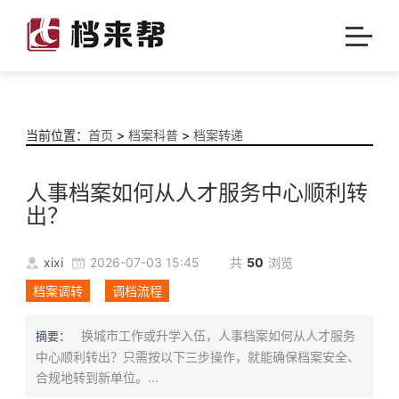
当前位置：
首页
>
档案科普
>
档案转递
人事档案如何从人才服务中心顺利转
出？
xixi
2026-07-03 15:45
共
50
浏览
档案调转
调档流程
换城市工作或升学入伍，人事档案如何从人才服务
摘要：
中心顺利转出？只需按以下三步操作，就能确保档案安全、
合规地转到新单位。...