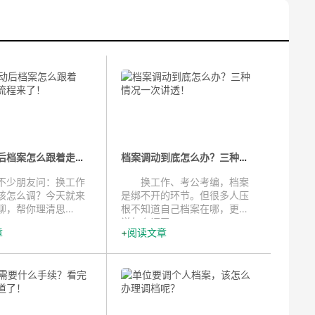
工作变动后档案怎么跟着走？转调流...
档案调动到底怎么办？三种情况一次...
少朋友问：换工作
换工作、考公考编，档案
该怎么调？今天就来
是绑不开的环节。但很多人压
聊，帮你理清思
根不知道自己档案在哪，更别
说怎么调了。...
章
阅读文章