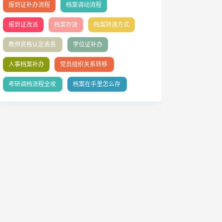
报到证补办流程
档案调动流程
报到证改派
档案存放
档案转递方式
教师资格认定表丢
学位证补办
失补办
人事档案补办
党员组织关系转移
全流程指南
考研调档流程全攻
档案在手里怎么存
略
档人才中心？