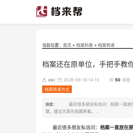
当前位置：
首页
>
档案科普
>
档案转递
档案还在原单位，手把手教
xixi
2026-06-18 14:10
共
50
浏览
档案转递方式
最近很多朋友私信问：档案一直放在
摘要：
楚，建议大家先收藏再看。...
最近很多朋友私信问：
档案一直放在