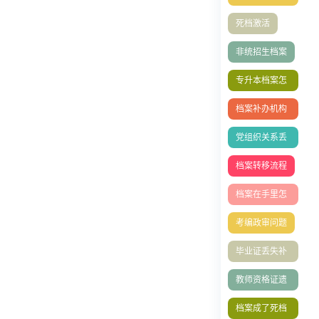
全攻略
死档激活
非统招生档案
专升本档案怎
么存档？
档案补办机构
有哪些
党组织关系丢
了
档案转移流程
档案在手里怎
么存档？
考编政审问题
毕业证丢失补
办
教师资格证遗
失如何补办
档案成了死档