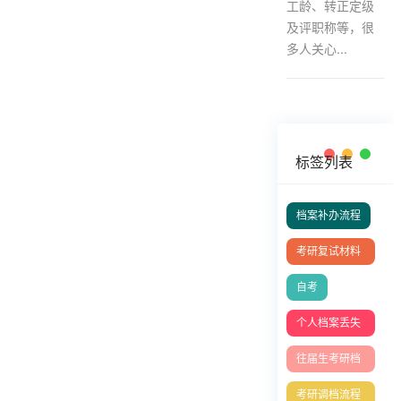
工龄、转正定级
及评职称等，很
多人关心...
标签列表
档案补办流程
考研复试材料
清单
自考
个人档案丢失
如何补办
往届生考研档
案问题
考研调档流程