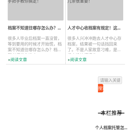
档案不知道往哪存怎么办？手把手教...
人才中心收档案有规定！这几条很重...
很多人毕业后档案一直没管，
很多人兴冲冲跑去人才中心存
等到要用的时候才开始慌，档
档案，结果被一句话挡回来
案不知道往哪存怎么办？档来
了。不是人家故意刁难，是你
帮老师优先选户...
根本没搞懂接收...
阅读文章
阅读文章
本栏推荐
个人档案托管怎么办理，存放在哪里