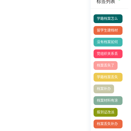
标签列表
学籍档案怎么
补办
留学生建档材
料
没有档案如何
办理退休
党组织关系丢
了
档案丢失了
学籍档案丢失
补办
档案补办
档案材料有涂
改
报到证改派
档案丢失补办
流程