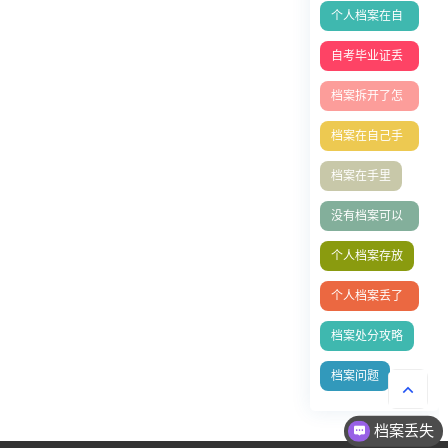
个人档案在自
己手里成死档
自考毕业证丢
如何激活
失补办
档案拆开了怎
么办
档案在自己手
里成死档如何
档案在手里
激活？
没有档案可以
办理退休吗？
个人档案存放
个人档案丢了
怎么办?档案
档案处分攻略
能补办吗
档案问题
档案丢失