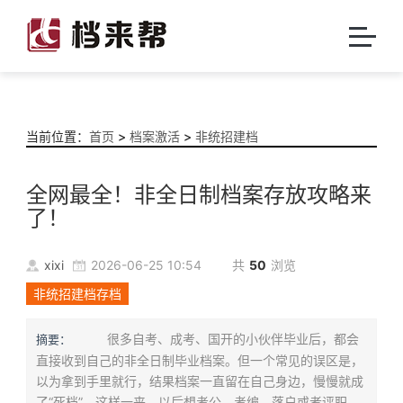
当前位置：
首页
>
档案激活
>
非统招建档
全网最全！非全日制档案存放攻略来
了！
xixi
2026-06-25 10:54
共
50
浏览
非统招建档存档
很多自考、成考、国开的小伙伴毕业后，都会
摘要：
直接收到自己的非全日制毕业档案。但一个常见的误区是，
以为拿到手里就行，结果档案一直留在自己身边，慢慢就成
了“死档”。这样一来，以后想考公、考编、落户或者评职