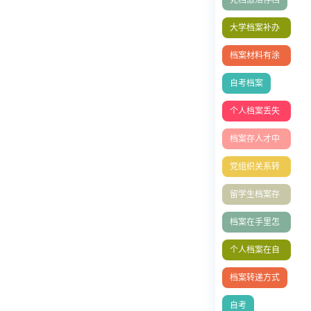
大学档案补办
流程
档案材料有涂
改
自考档案
个人档案丢失
如何补办
档案存人才中
心
党组织关系转
移
留学生档案存
放
档案在手里怎
么存档人才中
个人档案在自
心
己手里怎么办
档案转递方式
自考