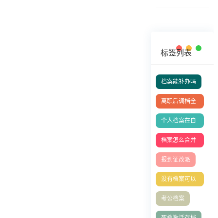
标签列表
档案能补办吗
离职后调档全
攻略
个人档案在自
己手里成死档
档案怎么合并
如何激活
存档？
报到证改派
没有档案可以
办理退休吗？
考公档案
死档激活存档