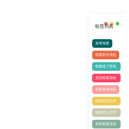
标签列表
自考档案
档案补办流程
档案成了死档
去哪里激活
党员档案调档
函
档案查询流程
档案在自己手
里成死档如何
档案怎么合并
激活？
存档？
死档案激活流