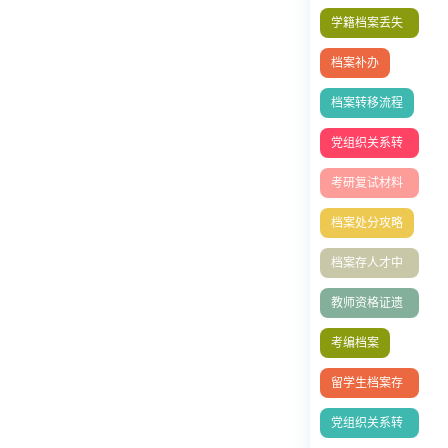
程
学籍档案丢失
补办
档案补办
档案转移流程
党组织关系转
接
考研复试材料
清单
档案处分攻略
档案存人才中
心
教师资格证遗
失如何补办
考编档案
留学生档案存
放
党组织关系转
移指南