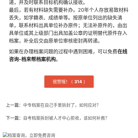
递，并及时联系目标机构确认接收。
最后，若有材料缺失需要补办。20年个人存放易致材料
丢失，如学籍表、成绩单等。按原单位列出的缺失清
单，联系材料出具单位补办原件；无法补原件的，由出
具单位或其上级部门出具加盖公章的证明替代原件存入
档案，补全后交由原单位审核密封再转递。
如果在办理档案问题的过程中遇到困难，可以免费
在线
咨询-档来帮档案机构
。
很赞哦！
(
3
14
)
上一篇：
中专档案在自己手里拆封了，如何应对？
下一篇：
自考档案拆封被人才中心拒收，该如何补救？