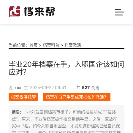
当前位置：
首页
>
档案科普
>
档案激活
毕业20年档案在手，入职国企该如何
应对？
xixi
2025-09-22 09:41
共
527
浏览
档案激活托管
档案在自己手里成死档如何激活？
小刘就差调档案审核了，可他的档案却成了“拦路
摘要：
虎”。原来，毕业后档案被学校交到他手里，之后一直放在
家中书柜，如今入职当地国企，才发现这份档案已经自己保
存了20年——国企只接收经具备资质单位密封盖章的有效档