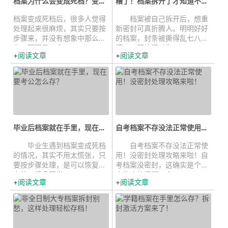
档案为什么会变成死档？变成死档后...
糟了！档案拆开了才知道不能拆，怎么...
档案变成死档后，很多人觉得
档案被自己拆开后，想重
处理起来很麻烦，其实只要按
新密封可真折腾人。明明好好
步骤来，并没有想象中那么复
的档案，封条被撕得乱七八
杂。下面是一个...
糟，一开始还以为...
阅读文章
阅读文章
毕业后档案就在手里，现在要考公怎...
自考档案不存没法正常使用！没密封...
毕业生遇到档案变成死档
自考档案不存没法正常使
的情况，其实不用太慌张，只
用！没密封处理攻略来啦！自
要按步骤处理，是可以恢复效
考档案没密封，这确实是个让
力的。很多同学...
人头疼的问题，会...
阅读文章
阅读文章