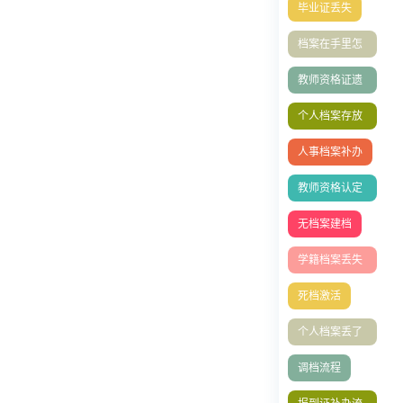
毕业证丢失
档案在手里怎
么存档？档案
教师资格证遗
激活
失如何补办
个人档案存放
在哪里好
人事档案补办
教师资格认定
表丢失补办
无档案建档
学籍档案丢失
补办
死档激活
个人档案丢了
怎么办？档案
调档流程
能补办吗