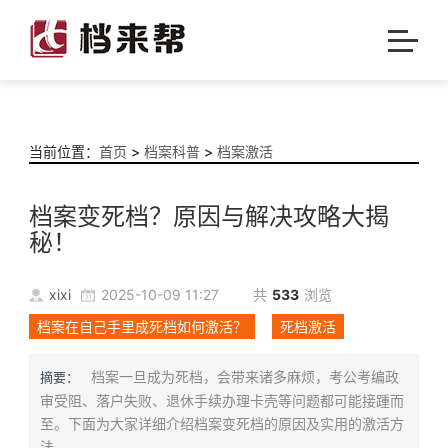
当前位置：
首页
>
档案科普
>
档案激活
档案变死档？原因与解决攻略大揭
秘！
xixi
2025-10-09 11:27
共
533
浏览
档案在自己手里成死档如何激活？
死档激活
档案一旦成为死档，会带来诸多麻烦，考公考编政
摘要：
审受阻、落户失败、退休手续办理卡壳等问题都可能接踵而
至。下面为大家详细介绍档案变死档的原因及实用的激活方
法。...