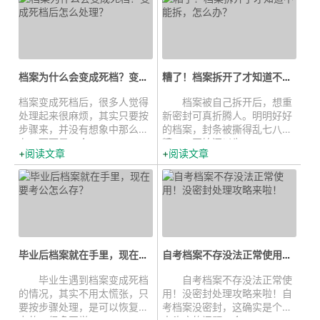
档案为什么会变成死档？变成死档后...
糟了！档案拆开了才知道不能拆，怎么...
档案变成死档后，很多人觉得
档案被自己拆开后，想重
处理起来很麻烦，其实只要按
新密封可真折腾人。明明好好
步骤来，并没有想象中那么复
的档案，封条被撕得乱七八
杂。下面是一个...
糟，一开始还以为...
阅读文章
阅读文章
毕业后档案就在手里，现在要考公怎...
自考档案不存没法正常使用！没密封...
毕业生遇到档案变成死档
自考档案不存没法正常使
的情况，其实不用太慌张，只
用！没密封处理攻略来啦！自
要按步骤处理，是可以恢复效
考档案没密封，这确实是个让