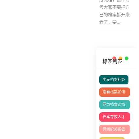
候大家不要把自
己的档案拆开来
看了，要...
标签列表
中专档案补办
没有档案如何
办理退休
党员档案调档
函
档案存放人才
中心
党组织关系丢
了