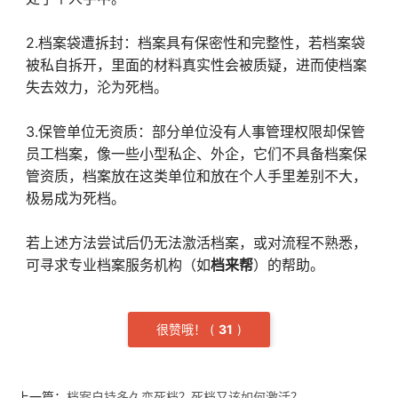
2.档案袋遭拆封：档案具有保密性和完整性，若档案袋
被私自拆开，里面的材料真实性会被质疑，进而使档案
失去效力，沦为死档。
3.保管单位无资质：部分单位没有人事管理权限却保管
员工档案，像一些小型私企、外企，它们不具备档案保
管资质，档案放在这类单位和放在个人手里差别不大，
极易成为死档。
若上述方法尝试后仍无法激活档案，或对流程不熟悉，
可寻求专业档案服务机构（如
档来帮
）的帮助。
很赞哦！
(
3
1
)
上一篇：
档案自持多久变死档？死档又该如何激活？