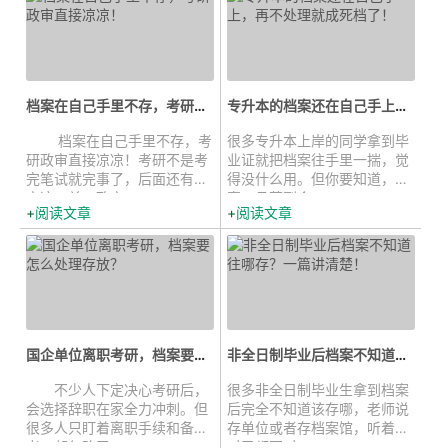
档案在自己手里不存，考研政审直接...
专升本的档案还在自己手上，再不处...
档案在自己手里不存，考
很多专升本上岸的同学拿到毕
研政审直接凉凉！考研不是考
业证就把档案往手里一揣，觉
完笔试就完事了，后面还有政
得没什么用。但你要知道，档
审这一关。政审...
案一旦落到个...
阅读文章
阅读文章
国企单位离职考研，档案要怎么处理...
非全日制毕业后档案不知道往哪存...
不少人下定决心考研后，
很多非全日制毕业生拿到档案
会选择辞职在家全力冲刺。但
后完全不知道该存哪，老师说
很多人只盯着离职手续和备
存单位或者存档案馆，听着都
考，却忽略了一...
对又都不对。...