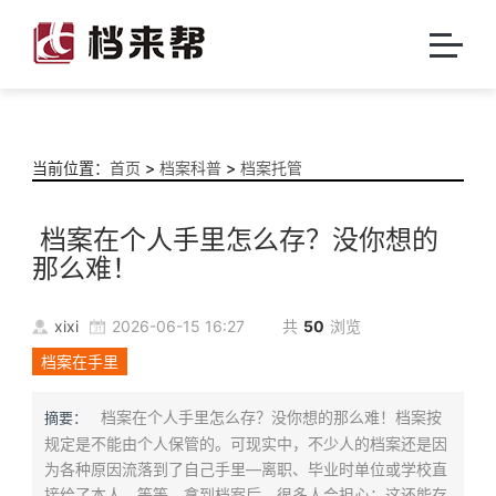
当前位置：
首页
>
档案科普
>
档案托管
档案在个人手里怎么存？没你想的
那么难！
xixi
2026-06-15 16:27
共
50
浏览
档案在手里
档案在个人手里怎么存？没你想的那么难！档案按
摘要：
规定是不能由个人保管的。可现实中，不少人的档案还是因
为各种原因流落到了自己手里—离职、毕业时单位或学校直
接给了本人，等等。拿到档案后，很多人会担心：这还能存