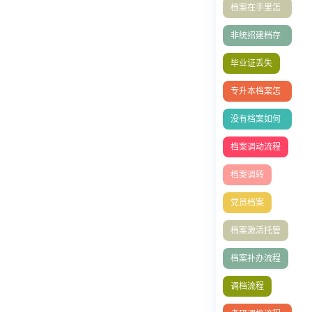
档案在手里怎
么存档人才中
非统招建档存
心？
档
毕业证丢失
专升本档案怎
么存档？
没有档案如何
办理退休
档案调动流程
档案调转
党员档案
档案激活托管
档案补办流程
调档流程