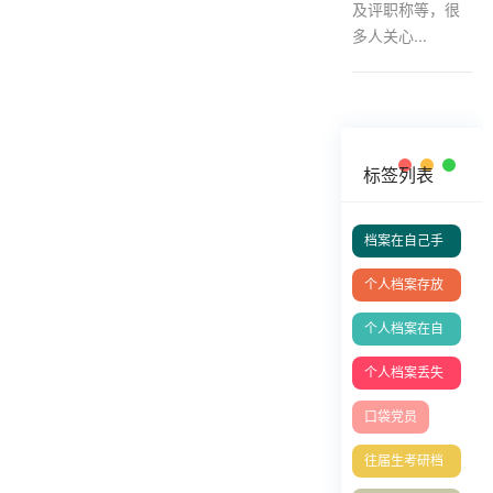
及评职称等，很
多人关心...
标签列表
档案在自己手
里成死档如何
个人档案存放
激活？
在哪里好
个人档案在自
己手里成死档
个人档案丢失
如何激活
补办
口袋党员
往届生考研档
案问题