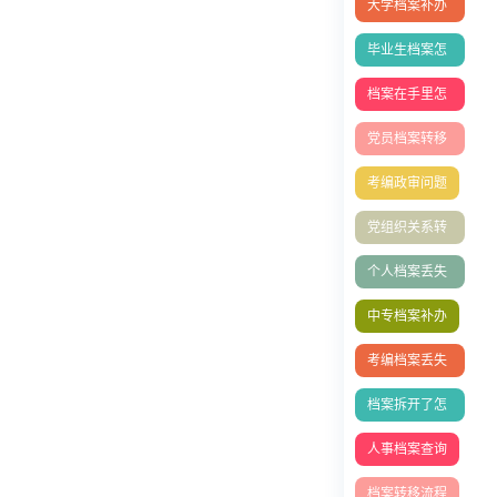
大学档案补办
流程
毕业生档案怎
么放到人才市
档案在手里怎
场
么存档？档案
党员档案转移
激活
流程
考编政审问题
党组织关系转
移
个人档案丢失
补办
中专档案补办
考编档案丢失
怎么办
档案拆开了怎
么办
人事档案查询
档案转移流程