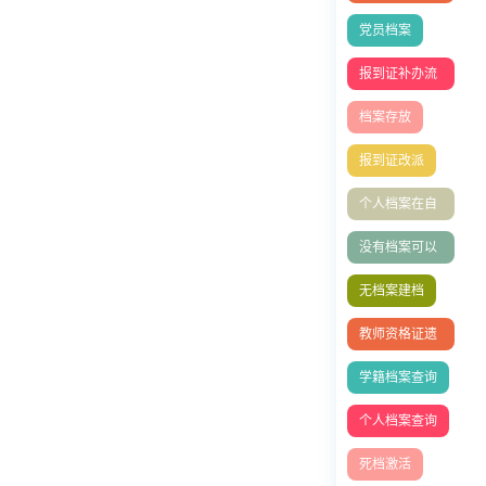
么存档
党员档案
报到证补办流
程
档案存放
报到证改派
个人档案在自
己手里怎么办
没有档案可以
办理退休吗？
无档案建档
教师资格证遗
失如何补办
学籍档案查询
个人档案查询
死档激活