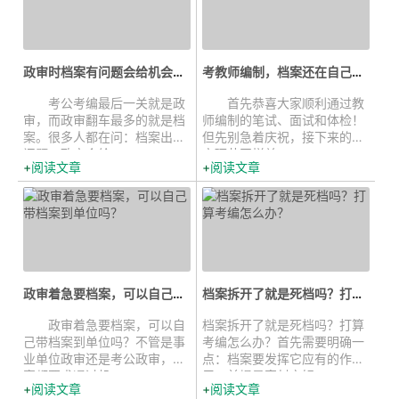
政审时档案有问题会给机会解释吗...
考教师编制，档案还在自己手里？这份...
考公考编最后一关就是政
首先恭喜大家顺利通过教
审，而政审翻车最多的就是档
师编制的笔试、面试和体检！
案。很多人都在问：档案出了
但先别急着庆祝，接下来的政
问题，政审会给...
审环节同样关...
阅读文章
阅读文章
政审着急要档案，可以自己带档案到...
档案拆开了就是死档吗？打算考编怎...
政审着急要档案，可以自
档案拆开了就是死档吗？打算
己带档案到单位吗？不管是事
考编怎么办？首先需要明确一
业单位政审还是考公政审，档
点：档案要发挥它应有的作
案都要求通过机...
用，前提是密封完好，...
阅读文章
阅读文章