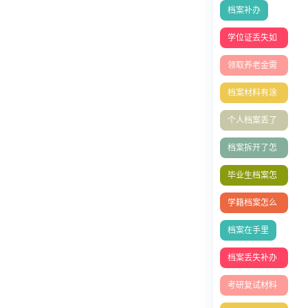
档案补办
学位证丢失如
何补办？
领取养老金需
要档案吗
档案材料有涂
改
个人档案丢了
怎么办?档案
档案拆开了怎
能补办吗
么办
毕业生档案怎
么放到人才市
学籍档案怎么
场
补办
档案在手里
档案丢失补办
流程
考研复试材料
清单