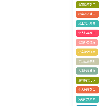
移
档案找不到了
怎么办
档案存人才中
心
线上怎么开具
调档函？
个人档案在自
己手里成死档
档案补办流程
如何激活
档案激活托管
毕业证丢失补
办
人事档案补办
没有档案可以
办理退休吗？
个人档案怎么
放到人社局？
党组织关系丢
了