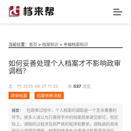
当前位置：
首页
>
档案知识
>
考编档案知识
如何妥善处理个人档案才不影响政审
调档？
2025-06-27 11:32
共
537
浏览
政审档案
档案转移流程
在政审过程中，个人档案的调取是一个至关重要的
摘要：
环节。很多人误以为只需将手中的档案简单递交即可，但实
际上，调档的过程涉及到严格的程序和要求。调档函的具体
指示必须得到遵循，档案的转递也必须通过机要渠道进行。