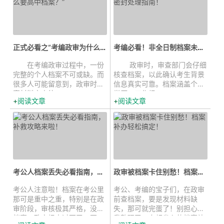
正式必看之“考编政审为什么要高...
考编必看！非全日制档案未密封处理...
在考编政审过程中，一份
政审时，审查部门会仔细
完整的个人档案不可或缺。而
核查档案，以此确认考生背景
很多人可能留意到，政审时档
信息真实可靠。档案涵盖个人
案材料审查往...
学历、工作经...
阅读文章
阅读文章
考公人档案丢失必看指南，补救攻略...
政审被档案卡住别愁！档案补办轻松...
考公人注意啦！档案在考公里
考公、考编的宝子们，在政审
那可是重中之重，特别是在政
前查档案，要是发现材料缺
审阶段，审核极其严格，没有
失，那可就完蛋了！别担心，
档案，政审根本过不了。要
我整理了一套超省心的档案补