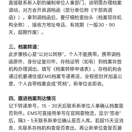
直接联系新入职的编制单位人事部门，说明需办理档案
调动，对方会开具调档函（部分单位称《干部商调
函》）。拿到调档函后，要仔细检查抬头（档案现存机
构全称）、接收方地址电话、有效期（一般30 - 90
天，超期作废）。
三、档案转递：
此步骤核心是“公对公转移”，个人不能携带。携带调档
函原件、身份证复印件、存档证明（如有）到档案存放
机构办理调出，填写《档案转移申请表》。存档机构会
通过机要通信或EMS档案专递寄送，全程密封并加盖公
章，个人自带档案会成“死档”，新单位会拒收。
四、跟进档案到达情况
记下转递单号，15 - 30天后联系新单位人事确认档案是
否到件。EMS可直接用单号在官网查物流，显示“签收”
后，隔3 - 5天联系新单位确认是否入库。若超15天没消
息，先联系存档机构查是否寄出，再让新单位查是否漏