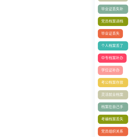
程
毕业证丢失补
办
党员档案调档
函
毕业证丢失
个人档案丢了
怎么办？档案
中专档案补办
能补办吗
学位证补办
考公档案存放
单位填写指南
灵活就业档案
的处理方式
档案在自己手
里成死档如何
考编档案丢失
激活？
怎么办
党员组织关系