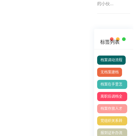
的小伙...
标签列表
档案调动流程
无档案建档
档案在手里怎
么存档人才中
离职后调档全
心？
攻略
档案存放人才
中心
党组织关系转
移指南
报到证补办流