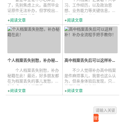
了，先别焦虑上火。虽然毕业
习、工作经历，以及政治思
证原件无法补办，但学校出具
想、业务能力等关键信息，在
的毕业证明书具...
升学、就业、考公...
阅读文章
阅读文章
个人档案丢失别愁，补办秘籍在此！...
高中档案丢失后可以这样补！补办全...
个人档案丢失别愁，补办
不少人觉得补办高中档案
秘籍在此！最近，好多朋友都
是件麻烦事儿，我曾也这么认
在为档案丢失的事儿发愁，先
为，但亲身体验后发现，只要
别焦虑，其实档案丢...
掌握流程，其实并...
阅读文章
阅读文章