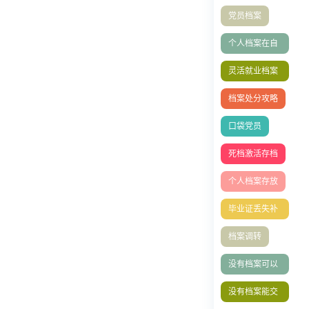
流程
党员档案
个人档案在自
己手里怎么办
灵活就业档案
的处理方式
档案处分攻略
口袋党员
死档激活存档
个人档案存放
毕业证丢失补
办
档案调转
没有档案可以
办理退休吗？
没有档案能交
社保吗