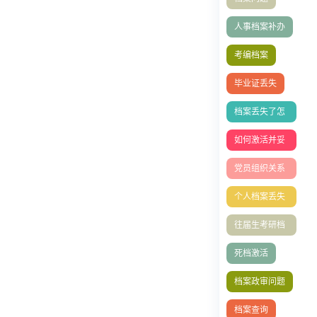
人事档案补办
考编档案
毕业证丢失
档案丢失了怎
么办
如何激活并妥
善托管档案
党员组织关系
转移
个人档案丢失
如何补办
往届生考研档
案问题
死档激活
档案政审问题
档案查询