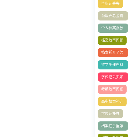
毕业证丢失
领取养老金需
要档案吗
个人档案存放
托管
档案政审问题
档案拆开了怎
么办
留学生建档材
料
学位证丢失如
何补办？
考编政审问题
高中档案补办
学位证补办
档案在手里怎
么存档人才中