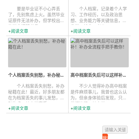
要是毕业证不小心弄丢
个人档案，记录着个人学
了，先别焦虑上火。虽然毕业
习、工作经历，以及政治思
证原件无法补办，但学校出具
想、业务能力等关键信息，在
的毕业证明书具...
升学、就业、考公...
阅读文章
阅读文章
个人档案丢失别愁，补办秘籍在此！...
高中档案丢失后可以这样补！补办全...
个人档案丢失别愁，补办
不少人觉得补办高中档案
秘籍在此！最近，好多朋友都
是件麻烦事儿，我曾也这么认
在为档案丢失的事儿发愁，先
为，但亲身体验后发现，只要
别焦虑，其实档案丢...
掌握流程，其实并...
阅读文章
阅读文章