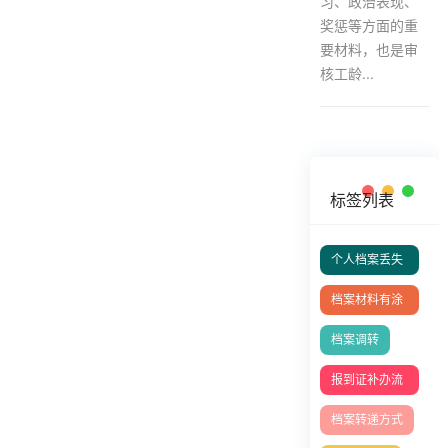
习、政治表现、
奖惩等方面的重
要材料，也是审
核工龄...
标签列表
个人档案丢失
补办
档案材料有涂
改
档案调转
报到证补办流
程
档案转递方式