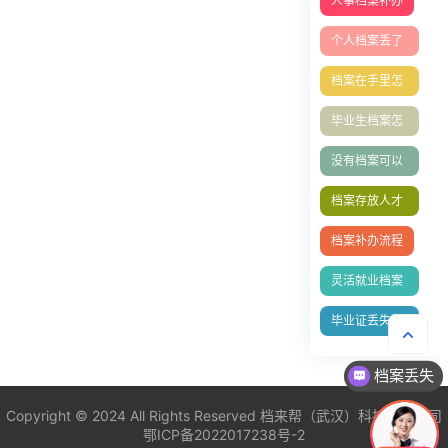
人事档案补办
个人档案丢了
怎么办?档案
档案在手里怎
能补办吗
么存档？档案
毕业生档案怎
激活
么放到人才市
没有档案可以
场
办理退休吗？
档案存放人才
中心
档案补办流程
灵活就业档案
的处理方式
毕业证丢失补
办
档案丢失
非统招建档
Copyright © 2024 All Rights Reserved
档来帮（武汉）科技有限公司
鄂ICP备2022017238号-2