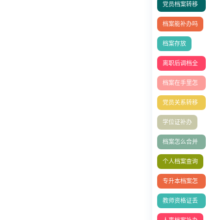
党员档案转移
流程
档案能补办吗
档案存放
离职后调档全
攻略
档案在手里怎
么存档人才中
党员关系转移
心
全流程
学位证补办
档案怎么合并
存档？
个人档案查询
专升本档案怎
么存档？
教师资格证丢
失补办