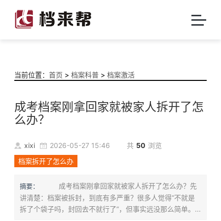
当前位置：
首页
>
档案科普
>
档案激活
成考档案刚拿回家就被家人拆开了怎
么办？
xixi
2026-05-27 15:46
共
50
浏览
档案拆开了怎么办
成考档案刚拿回家就被家人拆开了怎么办？先
摘要：
讲清楚：档案被拆封，到底有多严重？很多人觉得“不就是
拆了个袋子吗，封回去不就行了”，但事实远没那么简单。...