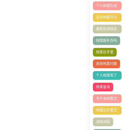
失补办
个人档案在自
己手里怎么办
没有档案可以
办理退休吗？
离职后调档全
攻略
档案能补办吗
档案在手里
政审档案问题
个人档案丢了
怎么办?档案
档案查询
能补办吗
专升本档案怎
么存档？
档案在手里怎
么存档？
调档流程