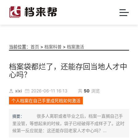
当前位置：
首页
>
档案科普
>
档案激活
档案袋都烂了，还能存回当地人才中
心吗？
xixi
2026-06-11 16:13
共
50
浏览
个人档案在自己手里成死档如何激活
很多人离职或者毕业之后，档案一直搁自己手
摘要：
里没管，等想起来的时候，袋子已经破得不成样子了。这时
候第一反应就是：这还能存回老家人才中心吗？...