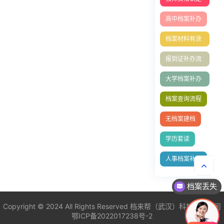
表丢失补办
高中档案补办
档案材料有涂
改
报到证补办流
程
大学档案补办
流程
档案查询流程
无档案建档
学历套读
人事档案补办
档案丢失
非统招建档
Copyright © 2024 All Rights Reserved
档来帮（武汉）科技有限公司
鄂ICP备2022017238号-2