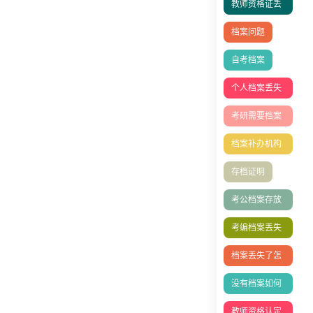
教师资格证丢
失补办
档案问题
自考档案
个人档案丢失
补办
考研需要档案
吗
档案补办机构
有哪些
存档证明
考公档案存放
单位填写指南
考编档案丢失
怎么办
档案丢失了怎
么办
没有档案如何
办理退休
教师资格认定