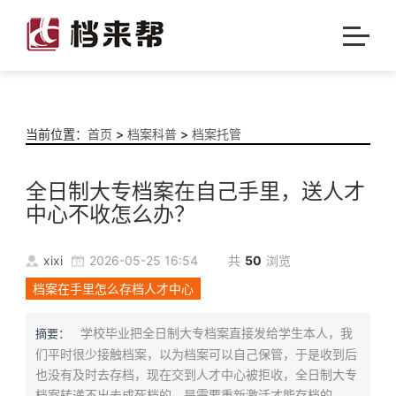
当前位置：
首页
>
档案科普
>
档案托管
全日制大专档案在自己手里，送人才
中心不收怎么办？
xixi
2026-05-25 16:54
共
50
浏览
档案在手里怎么存档人才中心
学校毕业把全日制大专档案直接发给学生本人，我
摘要：
们平时很少接触档案，以为档案可以自己保管，于是收到后
也没有及时去存档，现在交到人才中心被拒收，全日制大专
档案转递不出去成死档的，是需要重新激活才能存档的。...