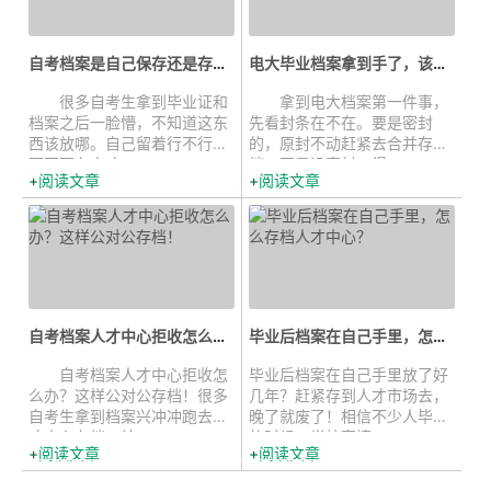
自考档案是自己保存还是存到人才...
电大毕业档案拿到手了，该怎么存？...
很多自考生拿到毕业证和
拿到电大档案第一件事，
档案之后一脸懵，不知道这东
先看封条在不在。要是密封
西该放哪。自己留着行不行？
的，原封不动赶紧去合并存
要不要存人才...
档。要是没密封，得...
阅读文章
阅读文章
自考档案人才中心拒收怎么办？这样...
毕业后档案在自己手里，怎么存档人...
自考档案人才中心拒收怎
毕业后档案在自己手里放了好
么办？这样公对公存档！很多
几年？赶紧存到人才市场去，
自考生拿到档案兴冲冲跑去人
晚了就废了！相信不少人毕业
才中心存档，结...
的时候，学校直接...
阅读文章
阅读文章