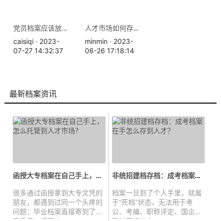
党员档案应该放在哪里，需要什么手续
人才市场如何存放档案？
caisiqi · 2023-
minmin · 2023-
07-27 14:32:37
06-26 17:18:14
最新档案资讯
函授大专档案在自己手上，怎么托管...
非统招建档存档：成考档案在手怎么...
很多通过函授拿到大专文凭的
档案一旦到了个人手里，就属
朋友，都遇到过同一个头疼的
于“死档”状态，无法用于考
问题：毕业档案直接寄到了自
公、考编、职称评定、国企入
己手里，接下来...
职甚至退休审...