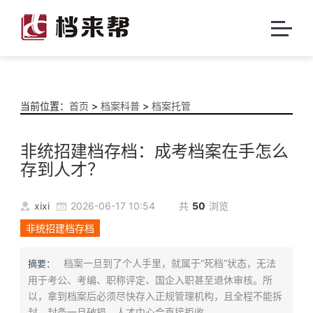
当前位置：
首页
>
档案科普
>
档案托管
非统招建档存档：成考档案在手怎么
存到人才？
xixi
2026-06-17 10:54
共
50
浏览
非统招建档存档
档案一旦到了个人手里，就属于“死档”状态，无法
摘要：
用于考公、考编、职称评定、国企入职甚至退休审核。所
以，拿到档案后必须尽快存入正规管理机构，且全程不能拆
封，封条一旦破损，人才中心会直接拒收。...