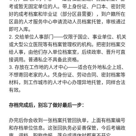
考或暂无固定单位的人。带上身份证、户口本、密封完
好的成考档案和毕业证（部分区县需要），到户籍所在
区县的人才服务中心申请流动人员档案托管，审核通过
即可入库。
2. 交给单位人事部门——仅限于国企、事业单位、机关
或大型公立医院等有档案管理权的机构。把密封档案交
给人事，由他们存入单位档案室，后续政审、晋升可直
接调用。普通私企不具备此资格。
3. 存放在工作地的人才中心——适合在外地私企上班、
不想寄回老家的人。凭身份证、劳动合同、密封档案等
材料，到工作城市的人才中心办理异地托管，同样合法
有效。
存档完成后，别忘了做好最后一步：
办完后你会收到一张档案托管回执单，上面有档案编号
和存档单位信息。这张回执务必妥善保管，今后考编政
审、调档、职称申报、落户或退休时都离不开它。