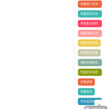
案问题
档案存人才中
心
档案丢失补办
流程
考研复试材料
清单
档案存放人才
中心
档案转移流程
档案激活托管
离职后调档全
攻略
党组织关系转
接
存档证明
档案补办
毕业证丢失补
档案丢失
办