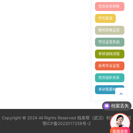
怎么办?档案
党员关系转移
能补办吗
全流程
学历套读
教师资格证丢
失补办
学位证丢失如
何补办？
考研调档流程
全攻略
自考毕业证丢
失补办
党员组织关系
转移
考研需要档案
吗
档案丢失
Copyright © 2024 All Rights Reserved
档来帮（武汉）科技有限公司
鄂ICP备2022017238号-2