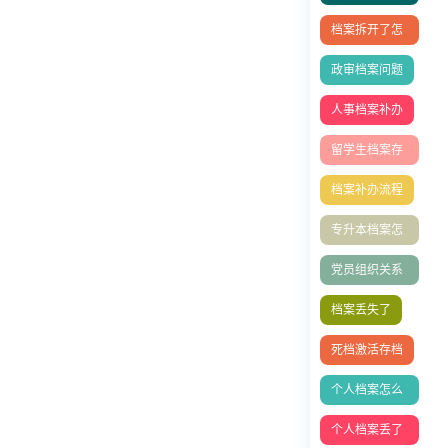
怎么办？档案
档案拆开了怎
能补办吗
么办
政审档案问题
人事档案补办
留学生档案存
放
档案补办流程
专升本档案怎
么存档？
党员组织关系
转移全流程指
档案丢失了
南
死档激活存档
个人档案怎么
放到人社局？
个人档案丢了