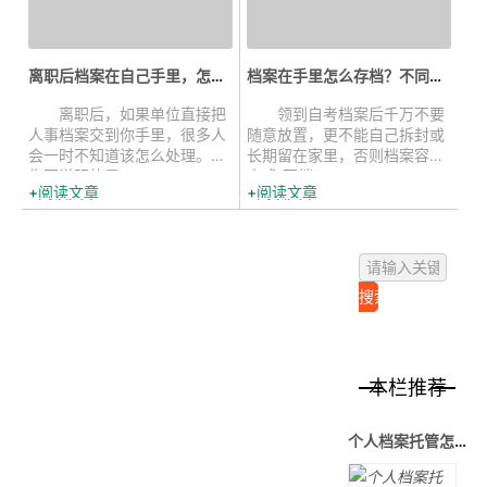
离职后档案在自己手里，怎样才能存...
档案在手里怎么存档？不同情况的存...
离职后，如果单位直接把
领到自考档案后千万不要
人事档案交到你手里，很多人
随意放置，更不能自己拆封或
会一时不知道该怎么处理。首
长期留在家里，否则档案容易
先要说明的是，...
变成“死档”，...
阅读文章
阅读文章
本栏推荐
个人档案托管怎么办理，存放在哪里