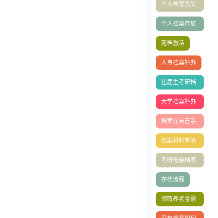
个人档案丢失
补办
个人档案存放
在哪里
死档激活
人事档案补办
往届生考研档
案问题
大学档案补办
流程
档案在自己手
里成死档如何
档案材料有涂
激活？
改
考研需要档案
吗
存档流程
领取养老金需
要档案吗