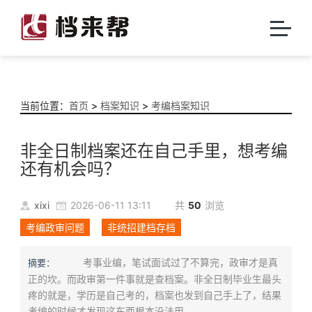
当前位置：
首页
>
档案知识
>
考编档案知识
非全日制档案还在自己手里，想考编
还有机会吗？
xixi
2026-06-11 13:11
共
50
浏览
考编政审问题
非统招建档存档
考事业编，笔试面试过了不算完，政审才是真
摘要：
正的坎。而政审第一件事就是查档案。非全日制毕业生最头
疼的就是，学历是自己考的，档案也发到自己手上了，结果
考编的时候才发现这东西根本没法用。...