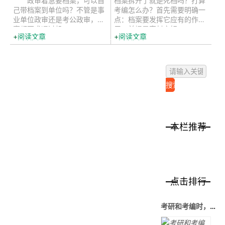
政审着急要档案，可以自
档案拆开了就是死档吗？打算
己带档案到单位吗？不管是事
考编怎么办？首先需要明确一
业单位政审还是考公政审，档
点：档案要发挥它应有的作
案都要求通过机...
用，前提是密封完好，...
阅读文章
阅读文章
本栏推荐
点击排行
考研和考编时，如果档案在自己手里该