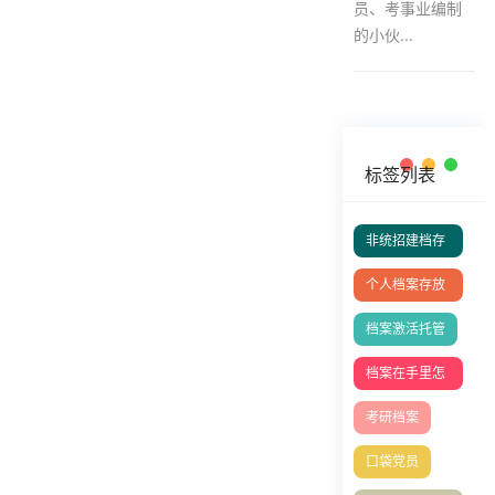
员、考事业编制
的小伙...
标签列表
非统招建档存
档
个人档案存放
在哪里好
档案激活托管
档案在手里怎
么存档
考研档案
口袋党员