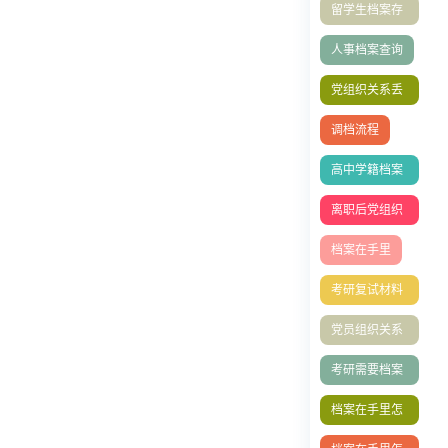
留学生档案存
放
人事档案查询
党组织关系丢
了
调档流程
高中学籍档案
补办
离职后党组织
关系处理全攻
档案在手里
略
考研复试材料
清单
党员组织关系
转移全流程指
考研需要档案
南
吗
档案在手里怎
么存档人才中