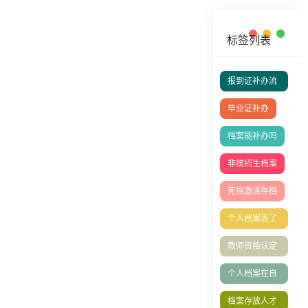
标签列表
报到证补办流
程
毕业证补办
档案能补办吗
非统招生档案
死档激活存档
个人档案丢了
怎么办？档案
教师资格认定
能补办吗
表丢失补办
个人档案在自
己手里怎么办
档案存放人才