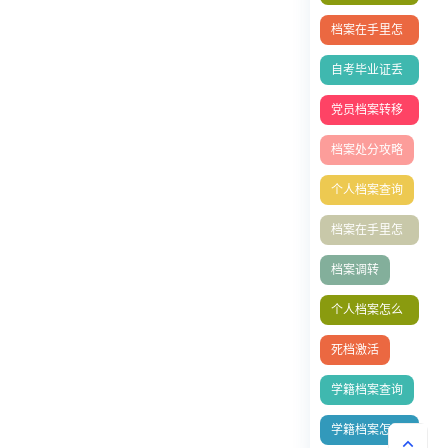
中心
档案在手里怎
么存档？
自考毕业证丢
失补办
党员档案转移
流程
档案处分攻略
个人档案查询
档案在手里怎
么存档人才中
档案调转
心？
个人档案怎么
放到人社局？
死档激活
学籍档案查询
学籍档案怎么