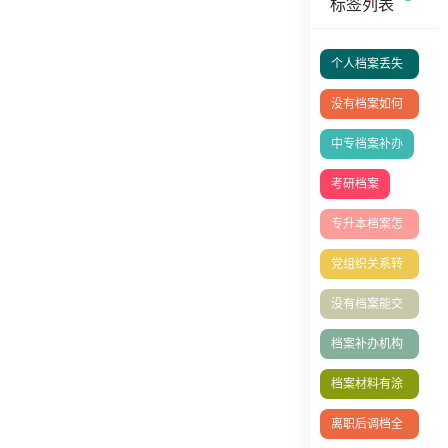
标签列表
个人档案丢失
补办
没有档案如何
办理退休
中专档案补办
考研档案
专升本档案怎
么存档？
党组织关系转
移指南
没有档案能交
社保吗
档案补办机构
有哪些
档案材料有涂
改
离职后调档全
攻略