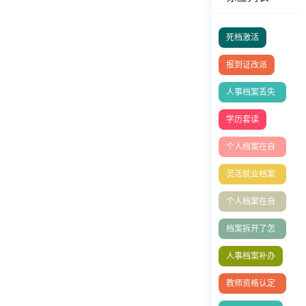
死档激活
报到证改派
人事档案丢失
怎么补办
学历套读
个人档案在自
己手里怎么办
灵活就业档案
的处理方式
个人档案在自
己手里成死档
档案拆开了怎
如何激活
么办
人事档案补办
教师资格认定
表丢失补办