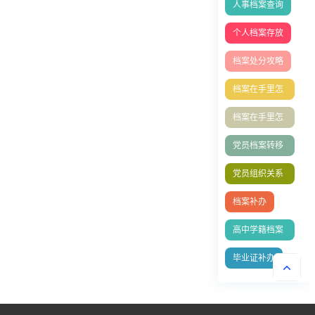
人事档案查询
个人档案存放
档案处分攻略
档案在手里怎
么存档人才中
档案在手里怎
心？
么存档？档案
党员档案转移
激活
流程
党员组织关系
转移
档案补办
高中学籍档案
补办
毕业证补办