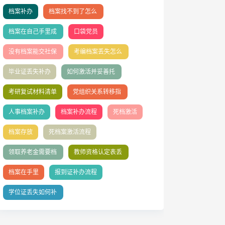
档案补办
档案找不到了怎么
办
档案在自己手里成
口袋党员
死档如何激活？
没有档案能交社保
考编档案丢失怎么
吗
办
毕业证丢失补办
如何激活并妥善托
管档案
考研复试材料清单
党组织关系转移指
南
人事档案补办
档案补办流程
死档激活
档案存放
死档案激活流程
领取养老金需要档
教师资格认定表丢
案吗
失补办
档案在手里
报到证补办流程
学位证丢失如何补
办？