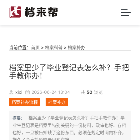
当前位置：
首页
>
档案科普
>
档案补办
档案里少了毕业登记表怎么补？手把
手教你办！
xixi
2026-06-24 13:04
共
50
浏览
档案补办流程
档案补办
档案里少了毕业登记表怎么补？手把手教你办！毕
摘要：
业生登记表是档案里特别关键的一份材料，政审也好、存档
也好，一旦被告知缺了这份东西，必须在规定时间内补齐，
拖久了会直接影响录用和存档。...