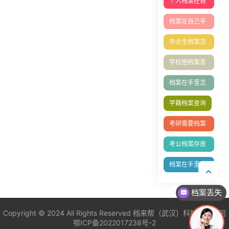
个人档案在自
己手里成死档
档案在自己手
如何激活
里成死档如何
毕业生档案怎
激活？
么放到人才市
学校把档案丢
场
了怎么办理
档案在手里怎
么存档人才中
学籍档案查询
心
考研需要档案
吗
考公档案存放
单位填写指南
档案在手里怎
么存档？档案
档案丢失
激活
非统招建档
Copyright © 2024 All Rights Reserved
档来帮（武汉）科技有限公司
鄂ICP备2022017238号-2