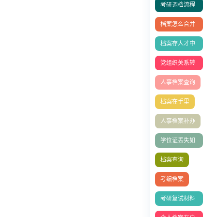
考研调档流程
全攻略
档案怎么合并
存档？
档案存人才中
心
党组织关系转
接
人事档案查询
档案在手里
人事档案补办
学位证丢失如
何补办？
档案查询
考编档案
考研复试材料
清单