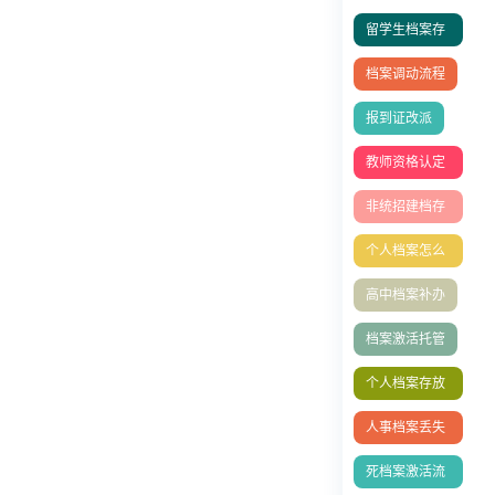
留学生档案存
放
档案调动流程
报到证改派
教师资格认定
表丢失补办
非统招建档存
档
个人档案怎么
放到人社局？
高中档案补办
档案激活托管
个人档案存放
在哪里好
人事档案丢失
怎么补办
死档案激活流