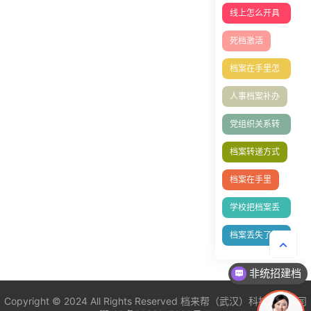
程
线上怎么开具
调档函？
死档激活
档案在手里怎
么存档人才中
人事档案补办
心
党组织关系转
移
档案转递方式
档案在手里
学校把档案丢
了怎么办理
档案丢失了怎
么办
非统招建档
Copyright © 2024 All Rights Reserved
档来帮（武汉）科技有限公司