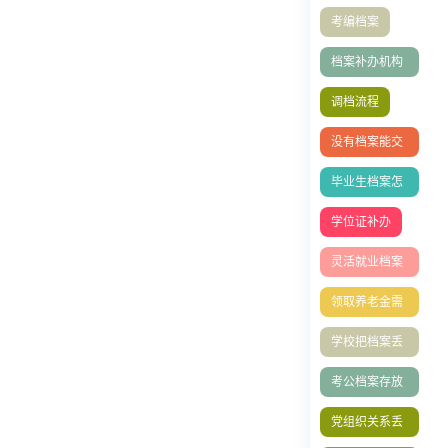
流程
考编档案
档案补办机构
有哪些
调档流程
没有档案能交
社保吗
毕业生档案怎
么放到人才市
学位证补办
场
灵活就业档案
的处理方式
领取养老金需
要档案吗
学校把档案丢
了怎么办理
考公档案存放
单位填写指南
党组织关系丢
了