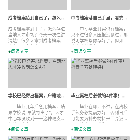
成考档案给到自己了，怎么存入户籍...
中专档案落自己手里，看完这篇就知...
成考档案拿到手了，怎么存进
中专毕业其实也有档案，
当地人才市场？今天一次性讲
只不过很多人压根没见过，那
清楚！很多人拿到成考档案后
说明学校帮你存好了。但如果
完全不知道怎么...
档案袋就攥在...
阅读文章
阅读文章
学校已经寄出档案，户籍地人才没收...
毕业离校后必做的4件事！档案千万...
毕业几年后急用档案，结
毕业在即，不过，在离校
果学校说“早就寄出了”，人才
手续务必提前办好，否则日后
中心却没收到——这种踢皮球
可能要为补办材料来回奔波，
的情况确实...
甚至给求职、升学...
阅读文章
阅读文章