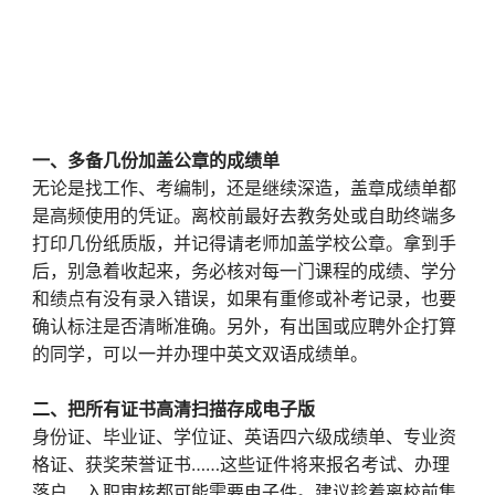
一、多备几份加盖公章的成绩单
无论是找工作、考编制，还是继续深造，盖章成绩单都
是高频使用的凭证。离校前最好去教务处或自助终端多
打印几份纸质版，并记得请老师加盖学校公章。拿到手
后，别急着收起来，务必核对每一门课程的成绩、学分
和绩点有没有录入错误，如果有重修或补考记录，也要
确认标注是否清晰准确。另外，有出国或应聘外企打算
的同学，可以一并办理中英文双语成绩单。
二、把所有证书高清扫描存成电子版
身份证、毕业证、学位证、英语四六级成绩单、专业资
格证、获奖荣誉证书……这些证件将来报名考试、办理
落户、入职审核都可能需要电子件。建议趁着离校前集