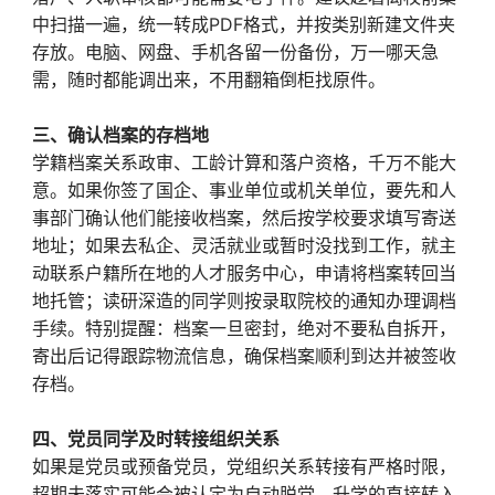
中扫描一遍，统一转成PDF格式，并按类别新建文件夹
存放。电脑、网盘、手机各留一份备份，万一哪天急
需，随时都能调出来，不用翻箱倒柜找原件。
三、确认档案的存档地
学籍档案关系政审、工龄计算和落户资格，千万不能大
意。如果你签了国企、事业单位或机关单位，要先和人
事部门确认他们能接收档案，然后按学校要求填写寄送
地址；如果去私企、灵活就业或暂时没找到工作，就主
动联系户籍所在地的人才服务中心，申请将档案转回当
地托管；读研深造的同学则按录取院校的通知办理调档
手续。特别提醒：档案一旦密封，绝对不要私自拆开，
寄出后记得跟踪物流信息，确保档案顺利到达并被签收
存档。
四、党员同学及时转接组织关系
如果是党员或预备党员，党组织关系转接有严格时限，
超期未落实可能会被认定为自动脱党。升学的直接转入