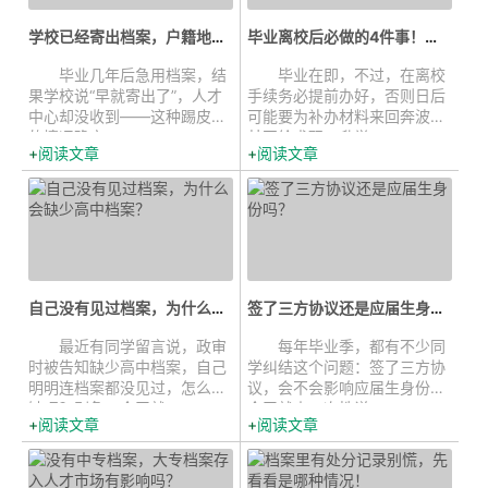
学校已经寄出档案，户籍地人才没收...
毕业离校后必做的4件事！档案千万...
毕业几年后急用档案，结
毕业在即，不过，在离校
果学校说“早就寄出了”，人才
手续务必提前办好，否则日后
中心却没收到——这种踢皮球
可能要为补办材料来回奔波，
的情况确实...
甚至给求职、升学...
阅读文章
阅读文章
自己没有见过档案，为什么会缺少高...
签了三方协议还是应届生身份吗？...
最近有同学留言说，政审
每年毕业季，都有不少同
时被告知缺少高中档案，自己
学纠结这个问题：签了三方协
明明连档案都没见过，怎么会
议，会不会影响应届生身份？
缺呢？别急，今天就...
今天就来一次性说...
阅读文章
阅读文章