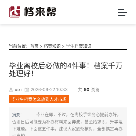
当前位置：
首页
>
档案知识
>
学生档案知识
毕业离校后必做的4件事！档案千万
处理好！
xixi
2026-06-22 10:33
共
50
浏览
毕业生档案怎么放到人才市场
毕业在即，不过，在离校手续务必提前办好，
摘要：
否则日后可能要为补办材料来回奔波，甚至给求职、升学埋
下难题。下面这五件事，建议大家逐条核对，全部搞定再办
理离校。...