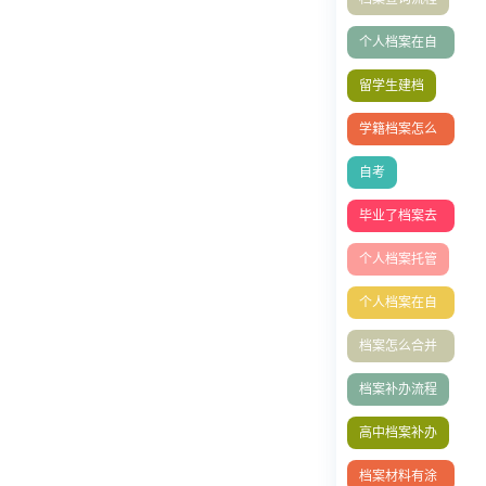
略
个人档案在自
己手里怎么办
留学生建档
学籍档案怎么
补办
自考
毕业了档案去
哪找
个人档案托管
个人档案在自
己手里成死档
档案怎么合并
如何激活
存档？
档案补办流程
高中档案补办
档案材料有涂