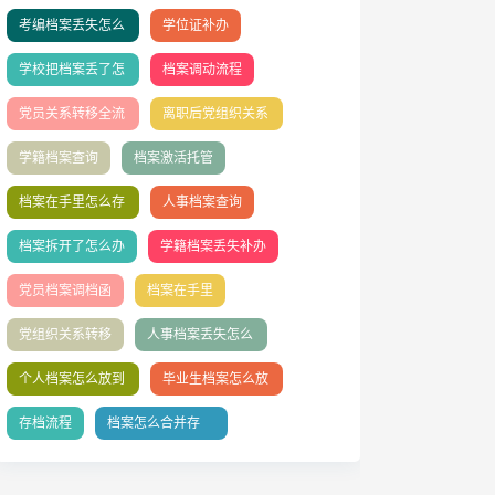
考编档案丢失怎么
学位证补办
办
学校把档案丢了怎
档案调动流程
么办理
党员关系转移全流
离职后党组织关系
程
处理全攻略
学籍档案查询
档案激活托管
档案在手里怎么存
人事档案查询
档？
档案拆开了怎么办
学籍档案丢失补办
党员档案调档函
档案在手里
党组织关系转移
人事档案丢失怎么
补办
个人档案怎么放到
毕业生档案怎么放
人社局？
到人才市场
存档流程
档案怎么合并存
档？