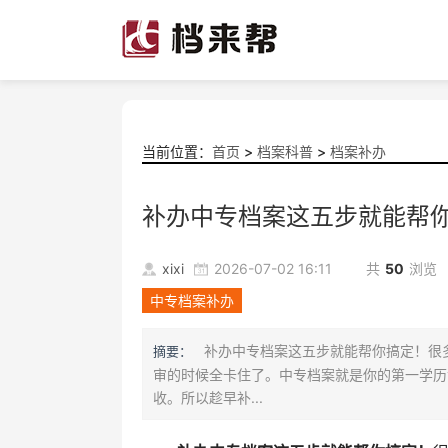
当前位置：
首页
>
档案科普
>
档案补办
补办中专档案这五步就能帮
xixi
2026-07-02 16:11
共
50
浏览
中专档案补办
补办中专档案这五步就能帮你搞定！很
摘要：
审的时候全卡住了。中专档案就是你的第一学历
收。所以趁早补...