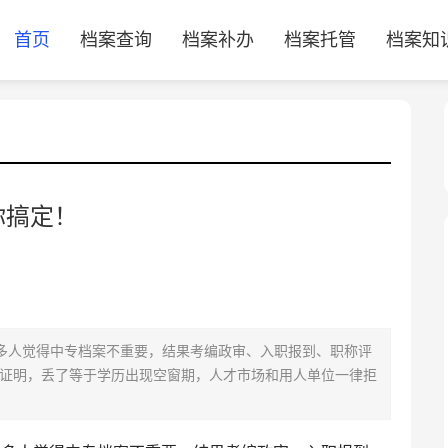
首页
档案查询
档案补办
档案托管
档案知
你搞定！
多人觉得中专档案不重要，结果考编政审、入职报到、职称评
证明，丢了等于学历出现空窗期‌，人才市场和用人单位一律拒