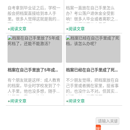
自考拿到毕业证之后，学校一
档案一直放在自己手里怎么
般会把档案直接给到本人手
办？考公落户退休金全受影
里。很多人觉得这就是我的东
响！很多人毕业或者离职之
西，放着就行。...
后，觉得档案放自己手...
阅读文章
阅读文章
档案在自己手里放了5年成死档了，...
档案已经在自己手里成了死档，该怎...
有个朋友就是这样：成人教育
不少朋友觉得，把档案放在自
的档案，毕业时学校发到了个
己手里或者搁在家里，挺省事
人手里，他也没多想，随手往
的，也没什么不对。但其实，
抽屉里一塞，一放就...
时间一长，档案很可...
阅读文章
阅读文章