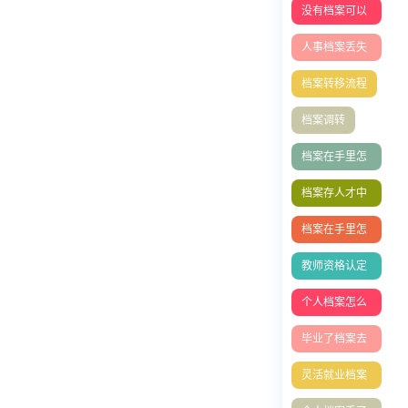
没有档案可以
办理退休吗？
人事档案丢失
怎么补办
档案转移流程
档案调转
档案在手里怎
么存档？档案
档案存人才中
激活
心
档案在手里怎
么存档？
教师资格认定
表丢失补办
个人档案怎么
放到人社局？
毕业了档案去
哪找
灵活就业档案
的处理方式