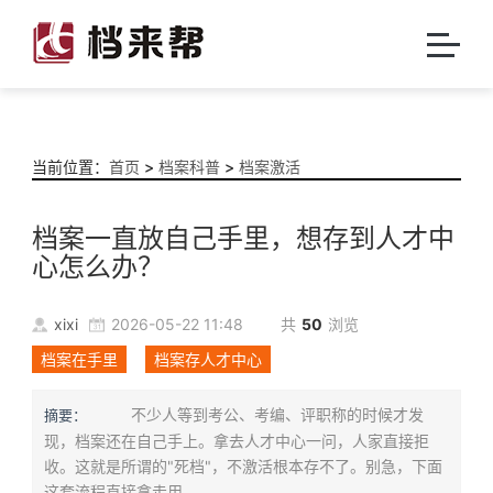
当前位置：
首页
>
档案科普
>
档案激活
档案一直放自己手里，想存到人才中
心怎么办？
xixi
2026-05-22 11:48
共
50
浏览
档案在手里
档案存人才中心
不少人等到考公、考编、评职称的时候才发
摘要：
现，档案还在自己手上。拿去人才中心一问，人家直接拒
收。这就是所谓的"死档"，不激活根本存不了。别急，下面
这套流程直接拿走用。...