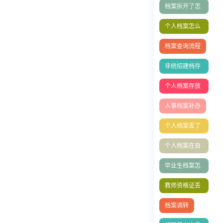
档案拆开了怎
么办
个人档案怎么
放到人社局？
档案查询流程
非统招建档存
档
个人档案存放
在哪里好
人事档案补办
个人档案丢了
怎么办？档案
个人档案在自
能补办吗
己手里怎么办
毕业生档案怎
么放到人才市
教师资格证丢
场
失补办
档案调转