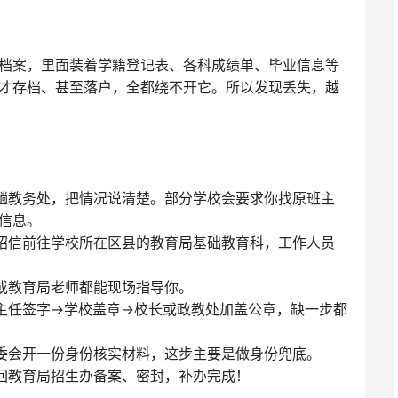
档案，里面装着学籍登记表、各科成绩单、毕业信息等
才存档、甚至落户，全都绕不开它。所以发现丢失，越
一趟教务处，把情况说清楚。部分学校会要求你找原班主
信息。
介绍信前往学校所在区县的教育局基础教育科，工作人员
任或教育局老师都能现场指导你。
班主任签字→学校盖章→校长或政教处加盖公章，缺一步都
居委会开一份身份核实材料，这步主要是做身份兜底。
送回教育局招生办备案、密封，补办完成！