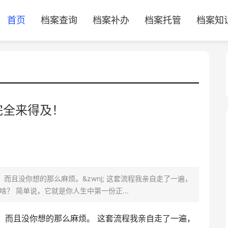
首页
档案查询
档案补办
档案托管
档案知
完全来得及！
而且没你想的那么麻烦。&zwnj; 这套流程我亲自走了一遍，
？ 简单说，它就是你人生中第一份正...
！
而且没你想的那么麻烦。‌ 这套流程我亲自走了一遍，