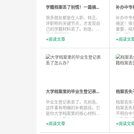
学籍档案丢了别慌！一篇搞定的补办...
很多朋友都是在入职、转正、
补办中专
评职称的关键节点，才发现自
搞定！很
己的学籍材料丢了。别急，学
重要，结
籍档案丢了别...
到、职称评
阅读文章
阅读文
大学档案里的毕业生登记表丢了怎...
毕业生登记表丢了，先别急，
档案丢失
这件事有明确的补救路径。它
档案丢失
是你大学档案里的核心材料之
不明白中
一，包含了个人...
编整理出了
阅读文章
阅读文