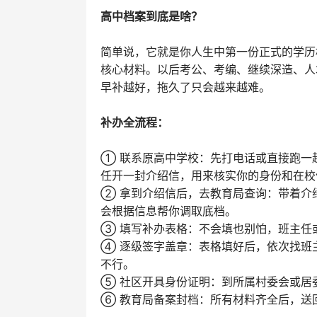
高中档案到底是啥？
简单说，它就是你人生中第一份正式的学历
核心材料。以后考公、考编、继续深造、人
早补越好，拖久了只会越来越难。‌
补办全流程：
① 联系原高中学校‌：先打电话或直接跑
任开一封介绍信，用来核实你的身份和在校
② 拿到介绍信后，去教育局查询‌：带着
会根据信息帮你调取底档。
③ 填写补办表格‌：不会填也别怕，班主
④ 逐级签字盖章‌：表格填好后，依次找
不行。
⑤ 社区开具身份证明‌：到所属村委会或
⑥ 教育局备案封档‌：所有材料齐全后，