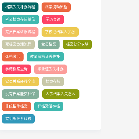
档案丢失补办流程
档案调动流程
考公档案存放单位
学历套读
填写指南
党员档案转移流程
学校把档案丢了怎
么办理
死档案激活流程
党员档案
档案处分攻略
死档激活
教师资格证丢失补
办
学籍档案查询
毕业证丢失补办
党员关系转移全流
档案存放
程
没有档案能交社保
人事档案丢失怎么
吗
补办
非统招生档案
死档激活存档
党组织关系转移