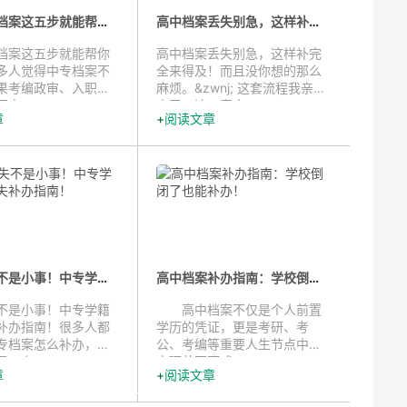
补办中专档案这五步就能帮你搞定...
高中档案丢失别急，这样补完全来得...
档案这五步就能帮你
高中档案丢失别急，这样补完
多人觉得中专档案不
全来得及！而且没你想的那么
果考编政审、入职报
麻烦。&zwnj; 这套流程我亲自
审...
走了一遍，真实...
章
阅读文章
档案丢失不是小事！中专学籍档案丢...
高中档案补办指南：学校倒闭了也能...
不是小事！中专学籍
高中档案不仅是个人前置
补办指南！很多人都
学历的凭证，更是考研、考
专档案怎么补办，小
公、考编等重要人生节点中政
一套...
审环节不可或...
章
阅读文章