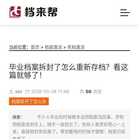
当前位置：
首页
>
档案激活
>
死档激活
毕业档案拆封了怎么重新存档？看这
篇就够了！
xixi
2026-05-28 17:46
共
50
浏览
档案拆开了怎么办
不少人毕业的时候根本没把档案当回事，学校
摘要：
把档案发到手上，随手一放就忘了。有些人甚至好奇心一上
来，直接把封条给撕了。等到要用的时候才傻眼：档案已经
作废了。...