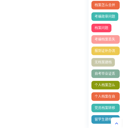
档案怎么合并
存档？
考编政审问题
档案问题
考编档案丢失
怎么办
报到证补办流
程
无档案建档
自考毕业证丢
失补办
个人档案怎么
放到人社局？
个人档案在自
己手里成死档
党员档案转移
如何激活
流程
留学生建档材
料