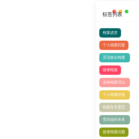
标签列表
档案进京
个人档案托管
灵活就业档案
的处理方式
政审档案
没有档案可以
办理退休吗？
个人档案存放
托管
档案在手里怎
么存档？档案
党员组织关系
激活
转移
政审档案问题