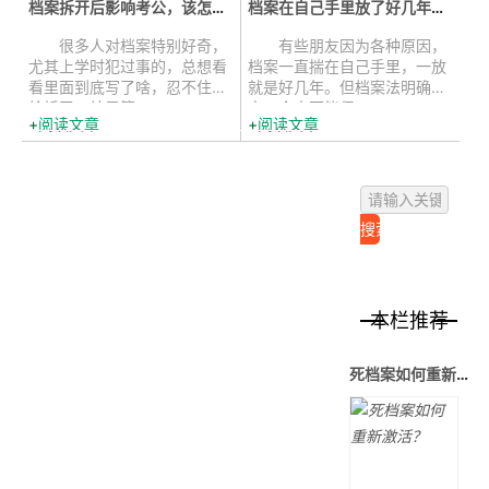
档案拆开后影响考公，该怎么激活存...
档案在自己手里放了好几年，还能存...
很多人对档案特别好奇，
有些朋友因为各种原因，
尤其上学时犯过事的，总想看
档案一直揣在自己手里，一放
看里面到底写了啥，忍不住就
就是好几年。但档案法明确规
给拆了。结果等...
定，个人不能保...
阅读文章
阅读文章
本栏推荐
死档案如何重新激活？