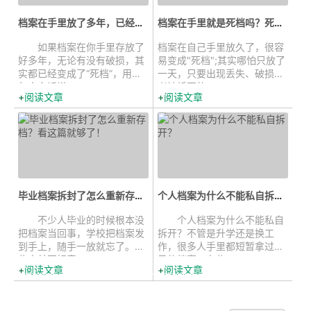
档案在手里放了多年，已经破损了该...
档案在手里就是死档吗？死档怎么激...
如果档案在你手里存放了
档案在自己手里放久了，很容
好多年，无论有没有破损，其
易变成"死档";其实哪怕只放了
实都已经变成了“死档”，用一
一天，只要出现丢失、破损或
句大白话说—...
者被拆开的...
阅读文章
阅读文章
毕业档案拆封了怎么重新存档？看这...
个人档案为什么不能私自拆开？...
不少人毕业的时候根本没
个人档案为什么不能私自
把档案当回事，学校把档案发
拆开？不管是升学还是换工
到手上，随手一放就忘了。有
作，很多人手里都短暂拿过自
些人甚至好奇...
己的档案。有些...
阅读文章
阅读文章