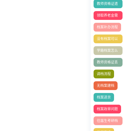
教师资格证遗
失如何补办
领取养老金需
要档案吗
档案补办流程
没有档案可以
办理退休吗？
学籍档案怎么
补办
教师资格证丢
失补办
调档流程
无档案建档
档案进京
档案政审问题
往届生考研档
案问题